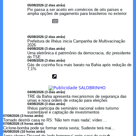
05/08/2026 (2 dias atrás)
Pix passa a ser aceito em comércios de oito países e
amplia opções de pagamento para brasileiros no exterior
05/08/2026 (2 dias atrás)
Prefeitura de Ilhéus inicia Campanha de Multivacinação
2026
04/08/2026 (3 dias atrás)
Urna eletrônica é patrimônio da democracia, diz presidente
do TSE
04/08/2026 (3 dias atrás)
Gás de cozinha fica mais barato na Bahia após redução de
7,1%
04/08/2026 (3 dias atrás)
TRE da Bahia apresenta mecanismos de segurança das
urnas e nova ordem de votação para eleições
04/08/2026 (3 dias atrás)
Ilhéus participa de seminário nacional sobre turismo
sustentável e captação de investimentos
07/08/2026 (3 horas atrás)
Tornado destrói casa no RS: 'Não tem mais nada'; vídeo ...
07/08/2026 (4 horas atrás)
Ciclone-bomba pode se formar nesta sexta; Sudeste terá mai...
06/08/2026 (10 horas atrás)
Janja chama Discord de 'rede horrorosa' após caso de suic�...