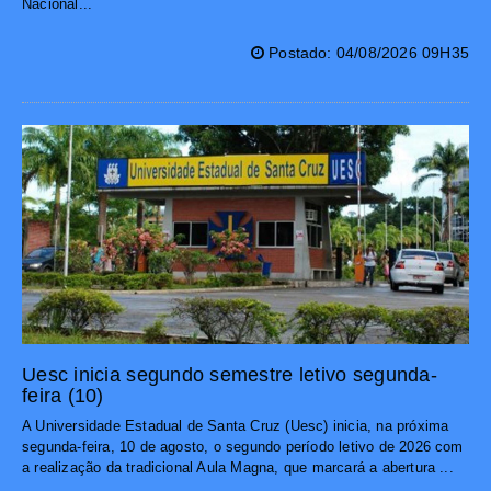
Nacional...
Postado: 04/08/2026 09H35
Uesc inicia segundo semestre letivo segunda-
feira (10)
A Universidade Estadual de Santa Cruz (Uesc) inicia, na próxima
segunda-feira, 10 de agosto, o segundo período letivo de 2026 com
a realização da tradicional Aula Magna, que marcará a abertura ...