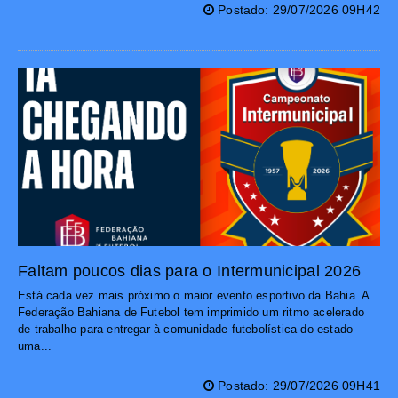
Postado: 29/07/2026 09H42
Faltam poucos dias para o Intermunicipal 2026
Está cada vez mais próximo o maior evento esportivo da Bahia. A
Federação Bahiana de Futebol tem imprimido um ritmo acelerado
de trabalho para entregar à comunidade futebolística do estado
uma...
Postado: 29/07/2026 09H41