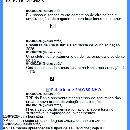
NOTICIAS GERAIS
NOTICIAS GERAIS
05/08/2026 (5 dias atrás)
Pix passa a ser aceito em comércios de oito países e
amplia opções de pagamento para brasileiros no exterior
05/08/2026 (5 dias atrás)
Prefeitura de Ilhéus inicia Campanha de Multivacinação
2026
04/08/2026 (6 dias atrás)
Urna eletrônica é patrimônio da democracia, diz presidente
do TSE
04/08/2026 (6 dias atrás)
Gás de cozinha fica mais barato na Bahia após redução de
7,1%
04/08/2026 (6 dias atrás)
TRE da Bahia apresenta mecanismos de segurança das
urnas e nova ordem de votação para eleições
04/08/2026 (6 dias atrás)
Ilhéus participa de seminário nacional sobre turismo
sustentável e captação de investimentos
10/08/2026 (uma hora atrás)
SP confirma segundo caso de gripe aviária do ano em ave en...
10/08/2026 (6 horas atrás)
Anvisa manda apreender seis tipos de sal vendidos; veja a l...