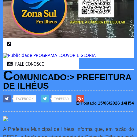
FALE CONOSCO
FALE CONOSCO
C
OMUNICADO:> PREFEITURA
DE ILHÉUS
FACEBOOK
TWEETAR
Postado
15/06/2026 14H54
A Prefeitura Municipal de Ilhéus informa que, em razão do