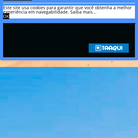
Este site usa cookies para garantir que você obtenha a melhor
experiência em navegabilidade.
Saiba mais...
OK
Copyright © 2021 Rádio Zona Sul Fm Ilhéus WEB Ba | Todos os
Direitos Reservados