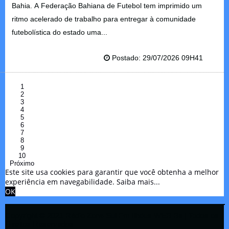
Bahia. A Federação Bahiana de Futebol tem imprimido um
ritmo acelerado de trabalho para entregar à comunidade
futebolística do estado uma...
Postado: 29/07/2026 09H41
1
2
3
4
5
6
7
8
9
10
Próximo
Este site usa cookies para garantir que você obtenha a melhor
experiência em navegabilidade.
Saiba mais...
OK
Copyright © 2021 Rádio Zona Sul Fm Ilhéus WEB Ba | Todos os
Direitos Reservados