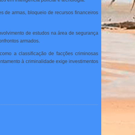
s de armas, bloqueio de recursos financeiros
nvolvimento de estudos na área de segurança
confrontos armados.
como a classificação de facções criminosas
rentamento à criminalidade exige investimentos