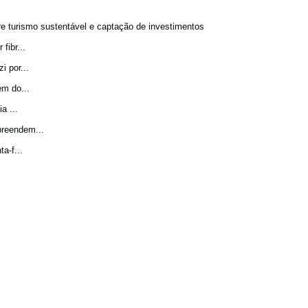
bre turismo sustentável e captação de investimentos
fibr...
 por...
m do...
a ...
preendem...
a-f...