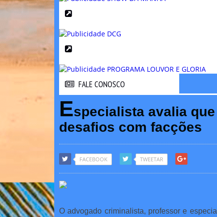
FALE CONOSCO
FALE CONOSCO
E
specialista avalia qu
desafios com facções
FACEBOOK
TWEETAR
O advogado criminalista, professor e espec