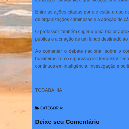
Entre as ações citadas por ele estão o uso 
de organizações criminosas e a adoção de câm
O professor também sugeriu uma maior aprox
pública e a criação de um fundo destinado ao 
Ao comentar o debate nacional sobre o com
brasileiras como organizações terroristas ter
contínuos em inteligência, investigação e polí
TODABAHIA
CATEGORIA:
Deixe seu Comentário