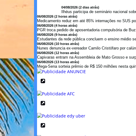
04/08/2026 (2 dias atrás)
Ilhéus participa de seminário nacional so
06/08/2026 (2 horas atrás)
Medicamento reduz em até 85% internações no SUS por 
06/08/2026 (4 horas atrás)
PGR troca pedido de aposentadoria compulsória de Buzzi
06/08/2026 (9 horas atrás)
Estudantes da rede pública concluem o ensino médio se
06/08/2026 (10 horas atrás)
Nunes denuncia ex-vereador Camilo Cristófaro por calúni
06/08/2026 (12 horas atrás)
Capivaras entram na Assembleia de Mato Grosso e sur
06/08/2026 (13 horas atrás)
Mega-Sena sorteia prêmio de R$ 150 milhões nesta quint