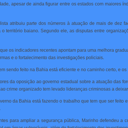
de, apesar de ainda figurar entre os estados com maiores índ
lista atribuiu parte dos números à atuação de mais de dez f
 o território baiano. Segundo ele, as disputas entre organiza
que os indicadores recentes apontam para uma melhora gradua
mas e o fortalecimento das investigações policiais.
m sendo feito na Bahia está eficiente e no caminho certo, e o
tores da oposição ao governo estadual sobre a atuação das for
 ao crime organizado tem levado lideranças criminosas a deixar
 governo da Bahia está fazendo o trabalho que tem que ser feit
.
es para ampliar a segurança pública, Marinho defendeu a con
al em áreas vulneráveis, além do fortalecimento dos investimento