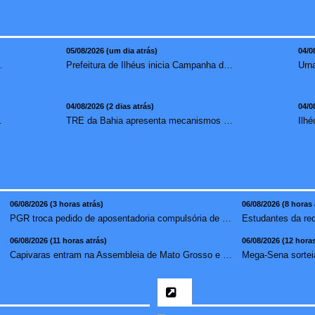
05/08/2026 (um dia atrás)
04/0
mento para brasileiros no exterior
Prefeitura de Ilhéus inicia Campanha de Multivacinação 2026
04/08/2026 (2 dias atrás)
04/0
redução de 7,1%
TRE da Bahia apresenta mecanismos de segurança das urnas e nova ordem de votação para eleições
06/08/2026 (3 horas atrás)
06/08/2026 (8 horas 
PGR troca pedido de aposentadoria compulsória de Buzzi por...
06/08/2026 (11 horas atrás)
06/08/2026 (12 horas
Capivaras entram na Assembleia de Mato Grosso e surpreendem...