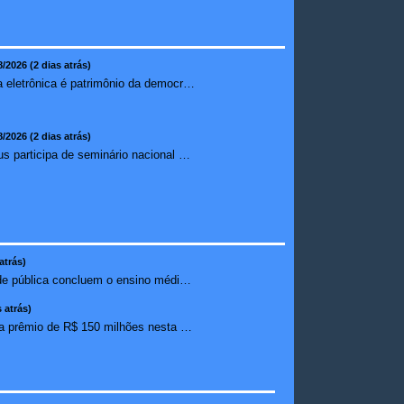
8/2026 (2 dias atrás)
Urna eletrônica é patrimônio da democracia, diz presidente do TSE
8/2026 (2 dias atrás)
Ilhéus participa de seminário nacional sobre turismo sustentável e captação de investimentos
atrás)
Estudantes da rede pública concluem o ensino médio sem do...
 atrás)
Mega-Sena sorteia prêmio de R$ 150 milhões nesta quinta-f...