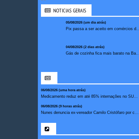
NOTICIAS GERAIS
05/08/2026 (um dia atrás)
Pix passa a ser aceito em comércios de oito países e amplia opções de paga
04/08/2026 (2 dias atrás)
Gás de cozinha fica mais barato na Bahia após 
06/08/2026 (uma hora atrás)
Medicamento reduz em até 85% internações no SUS por fibr...
06/08/2026 (9 horas atrás)
Nunes denuncia ex-vereador Camilo Cristófaro por calúnia ...