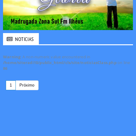
NOTICIAS
Warning
: A non-numeric value encountered in
/home/siteradi10/public_html/cls/site/noticiasClass.php
on line
86
1
Próximo