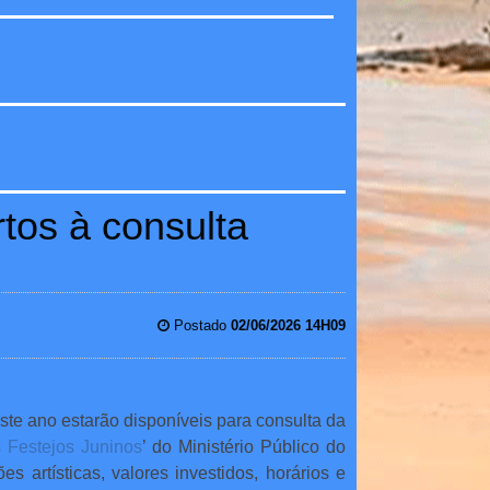
tos à consulta
Postado
02/06/2026 14H09
ste ano estarão disponíveis para consulta da
 Festejos Juninos
’ do Ministério Público do
 artísticas, valores investidos, horários e