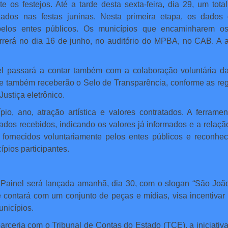
te os festejos. Até a tarde desta sexta-feira, dia 29, um to
zados nas festas juninas. Nesta primeira etapa, os dados 
elos entes públicos. Os municípios que encaminharem o
rerá no dia 16 de junho, no auditório do MPBA, no CAB. A a
nel passará a contar também com a colaboração voluntária da
ue também receberão o Selo de Transparência, conforme as reg
Justiça eletrônico.
pio, ano, atração artística e valores contratados. A ferram
ados recebidos, indicando os valores já informados e a rela
 fornecidos voluntariamente pelos entes públicos e reconhe
pios participantes.
 Painel será lançada amanhã, dia 30, com o slogan “São Joã
e contará com um conjunto de peças e mídias, visa incentivar 
nicípios.
eria com o Tribunal de Contas do Estado (TCE), a iniciativa