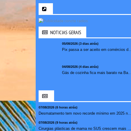
NOTICIAS GERAIS
05/08/2026 (3 dias atrás)
Pix passa a ser aceito em comércios de oito países e amplia opções de paga
04/08/2026 (4 dias atrás)
Gás de cozinha fica mais barato na Bahia após 
07/08/2026 (6 horas atrás)
Desmatamento tem novo recorde mínimo em 2025 na ma
07/08/2026 (9 horas atrás)
Cirurgias plásticas de mama no SUS crescem mais de 50% e