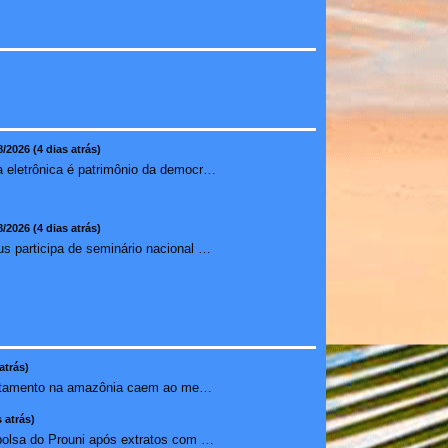
8/2026 (4 dias atrás)
Urna eletrônica é patrimônio da democracia, diz presidente do TSE
8/2026 (4 dias atrás)
Ilhéus participa de seminário nacional sobre turismo sustentável e captação de investimentos
atrás)
Alertas de desmatamento na amazônia caem ao menor patamar ...
 atrás)
Estudante perde bolsa do Prouni após extratos com apostas ...