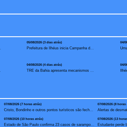
05/08/2026 (3 dias atrás)
04/0
mento para brasileiros no exterior
Prefeitura de Ilhéus inicia Campanha de Multivacinação 2026
04/08/2026 (4 dias atrás)
04/0
redução de 7,1%
TRE da Bahia apresenta mecanismos de segurança das urnas e nova ordem de votação para eleições
07/08/2026 (7 horas atrás)
07/08/2026 (8 horas 
ta atlâ...
Cristo, Bondinho e outros pontos turísticos são fechados ...
07/08/2026 (10 horas atrás)
07/08/2026 (13 horas
m ...
Estado de São Paulo confirma 23 casos de sarampo; 16 não ...