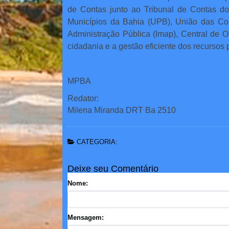
de Contas junto ao Tribunal de Contas d
Municípios da Bahia (UPB), União das Cont
Administração Pública (Imap), Central de O
cidadania e a gestão eficiente dos recursos 
MPBA
Redator:
Milena Miranda DRT Ba 2510
CATEGORIA:
Deixe seu Comentário
Nome:
Mensagem: