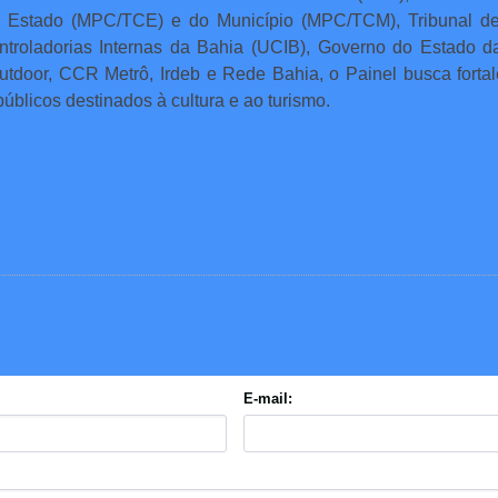
o Estado (MPC/TCE) e do Município (MPC/TCM), Tribunal d
roladorias Internas da Bahia (UCIB), Governo do Estado da B
utdoor, CCR Metrô, Irdeb e Rede Bahia, o Painel busca fortale
públicos destinados à cultura e ao turismo.
E-mail: