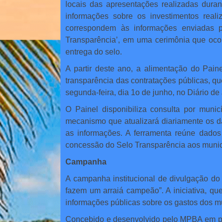
locais das apresentações realizadas duran
informações sobre os investimentos reali
correspondem às informações enviadas p
Transparência’, em uma cerimônia que ocor
entrega do selo.
A partir deste ano, a alimentação do Pai
transparência das contratações públicas, q
segunda-feira, dia 1o de junho, no Diário de 
O Painel disponibiliza consulta por municí
mecanismo que atualizará diariamente os d
as informações. A ferramenta reúne dados
concessão do Selo Transparência aos municí
Campanha
A campanha institucional de divulgação do
fazem um arraiá campeão”. A iniciativa, qu
informações públicas sobre os gastos dos mu
Concebido e desenvolvido pelo MPBA em parc