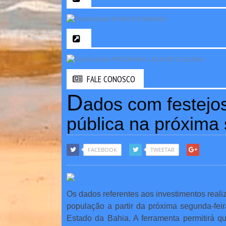
FALE CONOSCO
D
ados com festejos
pública na próxima 
FACEBOOK
TWEETAR
Os dados referentes aos investimentos reali
população a partir da próxima segunda-feir
Estado da Bahia. A ferramenta permitirá qu