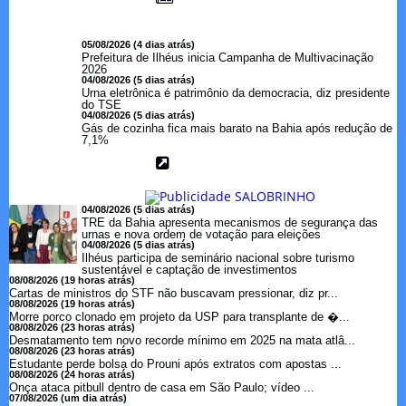
05/08/2026 (4 dias atrás)
Prefeitura de Ilhéus inicia Campanha de Multivacinação
2026
04/08/2026 (5 dias atrás)
Urna eletrônica é patrimônio da democracia, diz presidente
do TSE
04/08/2026 (5 dias atrás)
Gás de cozinha fica mais barato na Bahia após redução de
7,1%
04/08/2026 (5 dias atrás)
TRE da Bahia apresenta mecanismos de segurança das
urnas e nova ordem de votação para eleições
04/08/2026 (5 dias atrás)
Ilhéus participa de seminário nacional sobre turismo
sustentável e captação de investimentos
08/08/2026 (19 horas atrás)
Cartas de ministros do STF não buscavam pressionar, diz pr...
08/08/2026 (19 horas atrás)
Morre porco clonado em projeto da USP para transplante de �...
08/08/2026 (23 horas atrás)
Desmatamento tem novo recorde mínimo em 2025 na mata atlâ...
08/08/2026 (23 horas atrás)
Estudante perde bolsa do Prouni após extratos com apostas ...
08/08/2026 (24 horas atrás)
Onça ataca pitbull dentro de casa em São Paulo; vídeo ...
07/08/2026 (um dia atrás)