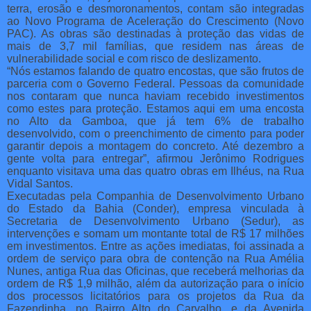
terra, erosão e desmoronamentos, contam são integradas
ao Novo Programa de Aceleração do Crescimento (Novo
PAC). As obras são destinadas à proteção das vidas de
mais de 3,7 mil famílias, que residem nas áreas de
vulnerabilidade social e com risco de deslizamento.
“Nós estamos falando de quatro encostas, que são frutos de
parceria com o Governo Federal. Pessoas da comunidade
nos contaram que nunca haviam recebido investimentos
como estes para proteção. Estamos aqui em uma encosta
no Alto da Gamboa, que já tem 6% de trabalho
desenvolvido, com o preenchimento de cimento para poder
garantir depois a montagem do concreto. Até dezembro a
gente volta para entregar”, afirmou Jerônimo Rodrigues
enquanto visitava uma das quatro obras em Ilhéus, na Rua
Vidal Santos.
Executadas pela Companhia de Desenvolvimento Urbano
do Estado da Bahia (Conder), empresa vinculada à
Secretaria de Desenvolvimento Urbano (Sedur), as
intervenções e somam um montante total de R$ 17 milhões
em investimentos. Entre as ações imediatas, foi assinada a
ordem de serviço para obra de contenção na Rua Amélia
Nunes, antiga Rua das Oficinas, que receberá melhorias da
ordem de R$ 1,9 milhão, além da autorização para o início
dos processos licitatórios para os projetos da Rua da
Fazendinha, no Bairro Alto do Carvalho, e da Avenida