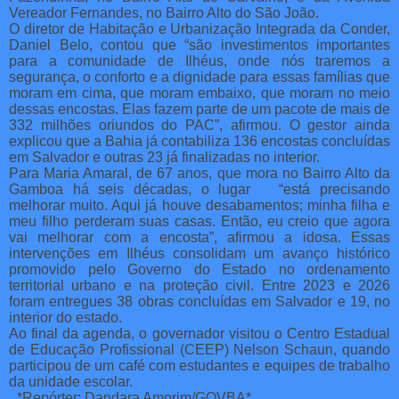
Vereador Fernandes, no Bairro Alto do São João.
O diretor de Habitação e Urbanização Integrada da Conder,
Daniel Belo, contou que “são investimentos importantes
para a comunidade de Ilhéus, onde nós traremos a
segurança, o conforto e a dignidade para essas famílias que
moram em cima, que moram embaixo, que moram no meio
dessas encostas. Elas fazem parte de um pacote de mais de
332 milhões oriundos do PAC”, afirmou. O gestor ainda
explicou que a Bahia já contabiliza 136 encostas concluídas
em Salvador e outras 23 já finalizadas no interior.
Para Maria Amaral, de 67 anos, que mora no Bairro Alto da
Gamboa há seis décadas, o lugar “está precisando
melhorar muito. Aqui já houve desabamentos; minha filha e
meu filho perderam suas casas. Então, eu creio que agora
vai melhorar com a encosta”, afirmou a idosa. Essas
intervenções em Ilhéus consolidam um avanço histórico
promovido pelo Governo do Estado no ordenamento
territorial urbano e na proteção civil. Entre 2023 e 2026
foram entregues 38 obras concluídas em Salvador e 19, no
interior do estado.
Ao final da agenda, o governador visitou o Centro Estadual
de Educação Profissional (CEEP) Nelson Schaun, quando
participou de um café com estudantes e equipes de trabalho
da unidade escolar.
_*Repórter: Dandara Amorim/GOVBA*_