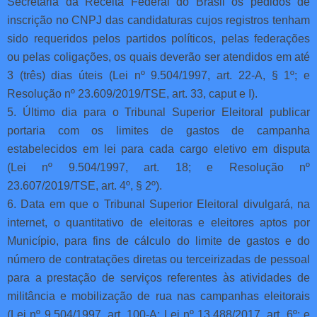
Secretaria da Receita Federal do Brasil os pedidos de
inscrição no CNPJ das candidaturas cujos registros tenham
sido requeridos pelos partidos políticos, pelas federações
ou pelas coligações, os quais deverão ser atendidos em até
3 (três) dias úteis (Lei nº 9.504/1997, art. 22-A, § 1º; e
Resolução nº 23.609/2019/TSE, art. 33, caput e I).
5. Último dia para o Tribunal Superior Eleitoral publicar
portaria com os limites de gastos de campanha
estabelecidos em lei para cada cargo eletivo em disputa
(Lei nº 9.504/1997, art. 18; e Resolução nº
23.607/2019/TSE, art. 4º, § 2º).
6. Data em que o Tribunal Superior Eleitoral divulgará, na
internet, o quantitativo de eleitoras e eleitores aptos por
Município, para fins de cálculo do limite de gastos e do
número de contratações diretas ou terceirizadas de pessoal
para a prestação de serviços referentes às atividades de
militância e mobilização de rua nas campanhas eleitorais
(Lei nº 9.504/1997, art. 100-A; Lei nº 13.488/2017, art. 6º; e