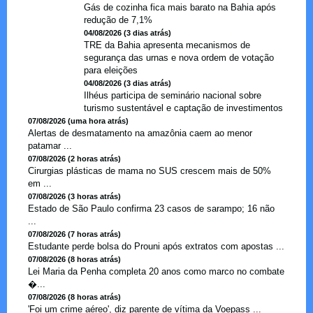
Gás de cozinha fica mais barato na Bahia após
redução de 7,1%
04/08/2026 (3 dias atrás)
TRE da Bahia apresenta mecanismos de
segurança das urnas e nova ordem de votação
para eleições
04/08/2026 (3 dias atrás)
Ilhéus participa de seminário nacional sobre
turismo sustentável e captação de investimentos
07/08/2026 (uma hora atrás)
Alertas de desmatamento na amazônia caem ao menor
patamar ...
07/08/2026 (2 horas atrás)
Cirurgias plásticas de mama no SUS crescem mais de 50%
em ...
07/08/2026 (3 horas atrás)
Estado de São Paulo confirma 23 casos de sarampo; 16 não
...
07/08/2026 (7 horas atrás)
Estudante perde bolsa do Prouni após extratos com apostas ...
07/08/2026 (8 horas atrás)
Lei Maria da Penha completa 20 anos como marco no combate
�...
07/08/2026 (8 horas atrás)
'Foi um crime aéreo', diz parente de vítima da Voepass ...