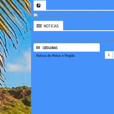
NOTICIAS
Warning
: A non-numeric value encountered in
/home
CATEGORIAS
1
Noticia de Ilhéus e Região