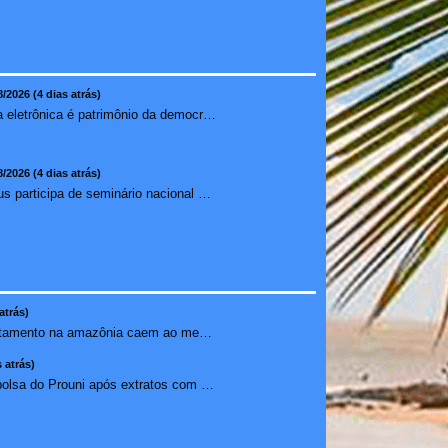
8/2026 (4 dias atrás)
Urna eletrônica é patrimônio da democracia, diz presidente do TSE
8/2026 (4 dias atrás)
Ilhéus participa de seminário nacional sobre turismo sustentável e captação de investimentos
atrás)
Alertas de desmatamento na amazônia caem ao menor patamar ...
 atrás)
Estudante perde bolsa do Prouni após extratos com apostas ...