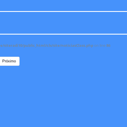
/siteradi10/public_html/cls/site/noticiasClass.php
on line
86
Próximo