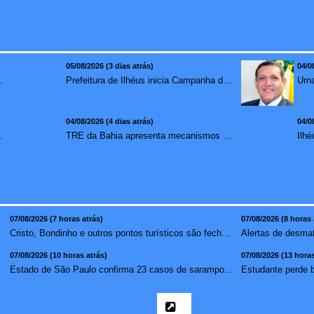
05/08/2026 (3 dias atrás)
04/0
mento para brasileiros no exterior
Prefeitura de Ilhéus inicia Campanha de Multivacinação 2026
04/08/2026 (4 dias atrás)
04/0
redução de 7,1%
TRE da Bahia apresenta mecanismos de segurança das urnas e nova ordem de votação para eleições
07/08/2026 (7 horas atrás)
07/08/2026 (8 horas 
ta atlâ...
Cristo, Bondinho e outros pontos turísticos são fechados ...
07/08/2026 (10 horas atrás)
07/08/2026 (13 horas
m ...
Estado de São Paulo confirma 23 casos de sarampo; 16 não ...