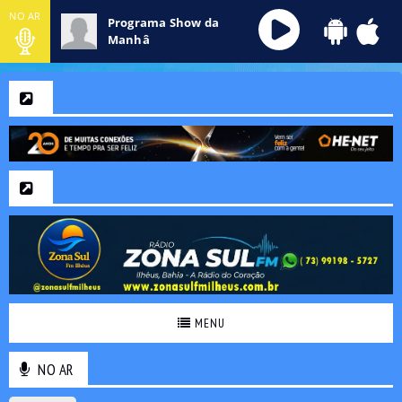
NO AR
Programa Show da
Manhâ
MENU
NO AR