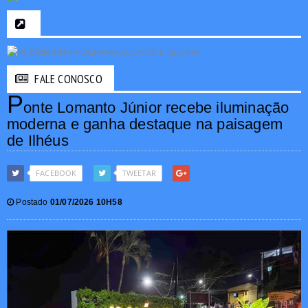
FALE CONOSCO
P
onte Lomanto Júnior recebe iluminação
moderna e ganha destaque na paisagem
de Ilhéus
FACEBOOK
TWEETAR
Postado
01/07/2026 10H58