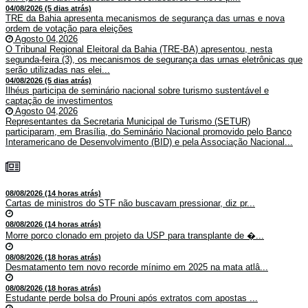
04/08/2026 (5 dias atrás)
TRE da Bahia apresenta mecanismos de segurança das urnas e nova
ordem de votação para eleições
Agosto 04,2026
O Tribunal Regional Eleitoral da Bahia (TRE-BA) apresentou, nesta
segunda-feira (3), os mecanismos de segurança das urnas eletrônicas que
serão utilizadas nas elei...
04/08/2026 (5 dias atrás)
Ilhéus participa de seminário nacional sobre turismo sustentável e
captação de investimentos
Agosto 04,2026
Representantes da Secretaria Municipal de Turismo (SETUR)
participaram, em Brasília, do Seminário Nacional promovido pelo Banco
Interamericano de Desenvolvimento (BID) e pela Associação Nacional...
08/08/2026 (14 horas atrás)
Cartas de ministros do STF não buscavam pressionar, diz pr...
08/08/2026 (14 horas atrás)
Morre porco clonado em projeto da USP para transplante de �...
08/08/2026 (18 horas atrás)
Desmatamento tem novo recorde mínimo em 2025 na mata atlâ...
08/08/2026 (18 horas atrás)
Estudante perde bolsa do Prouni após extratos com apostas ...