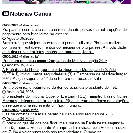
Noticias Gerais
Noticias Gerais
05/08/2026 (4 dias atrás)
Pix passa a ser aceito em comércios de oito países e amplia opções de
pagamento para brasileiros no exterior
Agosto 05,2026
Brasileiros que viajam ao exterior já podem utilizar o Pix para realizar
compras em estabelecimentos comerciais de oito países. A modalidade
está disponível em lojas, hotéis, restaurantes, farm...
05/08/2026 (4 dias atrás)
Prefeitura de Ilhéus inicia Campanha de Multivacinação 2026
Agosto 05,2026
A Prefeitura de Ilhéus, por meio da Secretaria Municipal de Saúde
(SESAU), iniciou nesta segunda-feira (3) a Campanha de Multivacinação
2026. A ação segue até 1º de setembro em todas as sala...
04/08/2026 (5 dias atrás)
Urna eletrônica é patrimônio da democracia, diz presidente do TSE
Agosto 04,2026
O presidente do Tribunal Superior Eleitoral (TSE), ministro Kassio Nunes
Marques, defendeu nesta terça-feira (3) o sistema eletrônico de votação e
disse que a urna representa um “patrimônio d...
04/08/2026 (5 dias atrás)
Gás de cozinha fica mais barato na Bahia após redução de 7,1%
Agosto 04,2026
O preço do gás de cozinha ficou mais barato na Bahia nesta segunda-
feira (3), após a Refinaria de Mataripe, administrada pela Acelen, reduzir
em 7,1% o valor repassado aos revendedores. O novo pr...