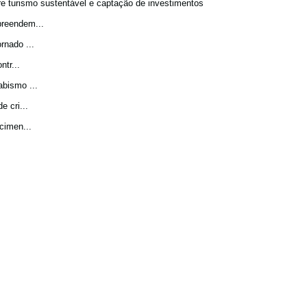
bre turismo sustentável e captação de investimentos
preendem...
rnado ...
tr...
bismo ...
 cri...
cimen...