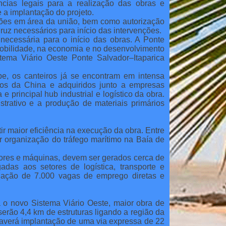
ncias legais para a realização das obras e
a implantação do projeto.
ções em área da união, bem como autorização
ruz necessários para início das intervenções.
necessária para o início das obras. A Ponte
mobilidade, na economia e no desenvolvimento
stema Viário Oeste Ponte Salvador–Itaparica
e, os canteiros já se encontram em intensa
dos da China e adquiridos junto a empresas
 principal hub industrial e logístico da obra.
strativo e a produção de materiais primários
ir maior eficiência na execução da obra. Entre
 organização do tráfego marítimo na Baía de
dores e máquinas, devem ser gerados cerca de
adas aos setores de logística, transporte e
riação de 7.000 vagas de emprego diretas e
 o novo Sistema Viário Oeste, maior obra de
serão 4,4 km de estruturas ligando a região da
 haverá implantação de uma via expressa de 22