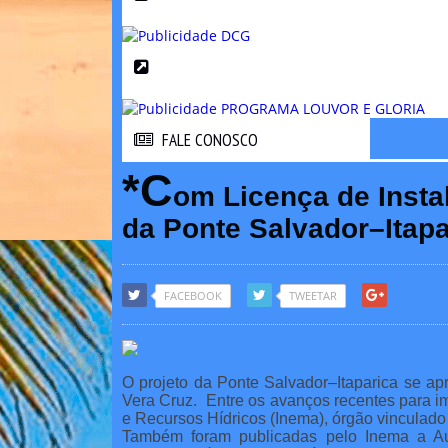
FALE CONOSCO
FALE CONOSCO
*C
om Licença de Insta
da Ponte Salvador–Itapa
FACEBOOK
TWEETAR
O projeto da Ponte Salvador–Itaparica se ap
Vera Cruz. Entre os avanços recentes para im
e Recursos Hídricos (Inema), órgão vinculado
Também foram publicadas pelo Inema a Au