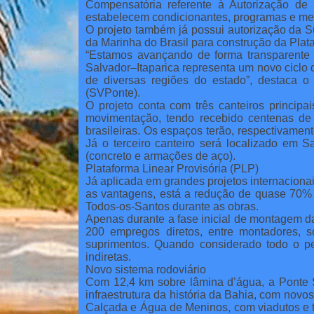
Compensatória referente à Autorização de 
estabelecem condicionantes, programas e med
O projeto também já possui autorização da 
da Marinha do Brasil para construção da Plata
“Estamos avançando de forma transparente e
Salvador–Itaparica representa um novo ciclo
de diversas regiões do estado”, destaca o 
(SVPonte).
O projeto conta com três canteiros princi
movimentação, tendo recebido centenas de 
brasileiras. Os espaços terão, respectivament
Já o terceiro canteiro será localizado em S
(concreto e armações de aço).
Plataforma Linear Provisória (PLP)
Já aplicada em grandes projetos internacionai
as vantagens, está a redução de quase 70% 
Todos-os-Santos durante as obras.
Apenas durante a fase inicial de montagem d
200 empregos diretos, entre montadores, so
suprimentos. Quando considerado todo o pe
indiretas.
Novo sistema rodoviário
Com 12,4 km sobre lâmina d’água, a Ponte S
infraestrutura da história da Bahia, com novo
Calçada e Água de Meninos, com viadutos e tú