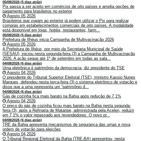
05/08/2026 (5 dias atrás)
Pix passa a ser aceito em comércios de oito países e amplia opções de
pagamento para brasileiros no exterior
Agosto 05,2026
Brasileiros que viajam ao exterior já podem utilizar o Pix para realizar
compras em estabelecimentos comerciais de oito países. A modalidade
está disponível em lojas, hotéis, restaurantes, farm...
05/08/2026 (5 dias atrás)
Prefeitura de Ilhéus inicia Campanha de Multivacinação 2026
Agosto 05,2026
A Prefeitura de Ilhéus, por meio da Secretaria Municipal de Saúde
(SESAU), iniciou nesta segunda-feira (3) a Campanha de Multivacinação
2026. A ação segue até 1º de setembro em todas as sala...
04/08/2026 (6 dias atrás)
Urna eletrônica é patrimônio da democracia, diz presidente do TSE
Agosto 04,2026
O presidente do Tribunal Superior Eleitoral (TSE), ministro Kassio Nunes
Marques, defendeu nesta terça-feira (3) o sistema eletrônico de votação e
disse que a urna representa um “patrimônio d...
04/08/2026 (6 dias atrás)
Gás de cozinha fica mais barato na Bahia após redução de 7,1%
Agosto 04,2026
O preço do gás de cozinha ficou mais barato na Bahia nesta segunda-
feira (3), após a Refinaria de Mataripe, administrada pela Acelen, reduzir
em 7,1% o valor repassado aos revendedores. O novo pr...
04/08/2026 (6 dias atrás)
TRE da Bahia apresenta mecanismos de segurança das urnas e nova
ordem de votação para eleições
Agosto 04,2026
O Tribunal Regional Eleitoral da Bahia (TRE-BA) apresentou, nesta