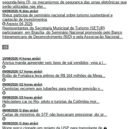
segunda-feira (3), os mecanismos de segurança das urnas eletrônicas que
serão utilizadas nas elei...
04/08/2026 (6 dias atrás)
Ilhéus participa de seminário nacional sobre turismo sustentável e
captação de investimentos
Agosto 04,2026
Representantes da Secretaria Municipal de Turismo (SETUR)
participaram, em Brasília, do Seminário Nacional promovido pelo Banco
Interamericano de Desenvolvimento (BID) e pela Associação Nacional...
10/08/2026 (4 horas atrás)
Anvisa manda apreender seis tipos de sal vendidos; veja a l...
09/08/2026 (17 horas atrás)
Bolão de Fortaleza leva prêmio de R$ 164 milhões da Mega...
09/08/2026 (22 horas atrás)
Cientistas recorrem aos tubarões para melhorar previsão s...
09/08/2026 (23 horas atrás)
Helicóptero cai no Rio; piloto e turistas da Colômbia mor...
08/08/2026 (2 dias atrás)
Cartas de ministros do STF não buscavam pressionar, diz pr...
08/08/2026 (2 dias atrás)
Morre porco clonado em projeto da USP para transplante de �...