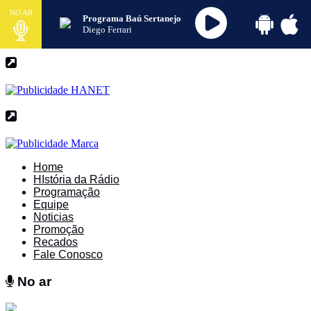
NO AR
Programa Baú Sertanejo
Diego Ferrari
Home
HIstória da Rádio
Programação
Equipe
Noticias
Promoção
Recados
Fale Conosco
No ar
No ar