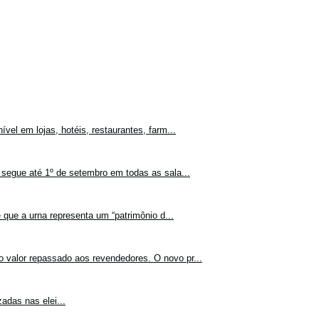
vel em lojas, hotéis, restaurantes, farm...
 segue até 1º de setembro em todas as sala...
 que a urna representa um “patrimônio d...
o valor repassado aos revendedores. O novo pr...
adas nas elei...