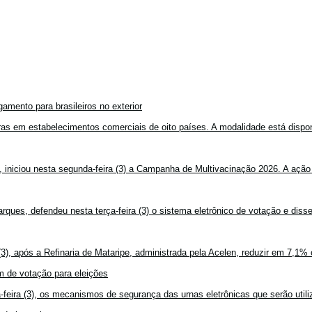
amento para brasileiros no exterior
mpras em estabelecimentos comerciais de oito países. A modalidade está disponí
, iniciou nesta segunda-feira (3) a Campanha de Multivacinação 2026. A ação
rques, defendeu nesta terça-feira (3) o sistema eletrônico de votação e disse
3), após a Refinaria de Mataripe, administrada pela Acelen, reduzir em 7,1% 
 de votação para eleições
feira (3), os mecanismos de segurança das urnas eletrônicas que serão utiliz