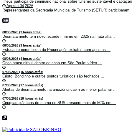
Ilhéus participa de seminário nacional sobre turismo sustentável e captaçã
Agosto 04,2026
Representantes da Secretaria Municipal de Turismo (SETUR) participaram, 
08/08/2026 (3 horas atrás)
Desmatamento tem novo recorde mínimo em 2025 na mata atlâ...
08/08/2026 (3 horas atrás)
Estudante perde bolsa do Prouni após extratos com apostas ...
08/08/2026 (4 horas atrás)
Onça ataca pitbull dentro de casa em São Paulo; vídeo ...
07/08/2026 (16 horas atrás)
Cristo, Bondinho e outros pontos turísticos são fechados ...
07/08/2026 (17 horas atrás)
Alertas de desmatamento na amazônia caem ao menor patamar ...
07/08/2026 (18 horas atrás)
Cirurgias plásticas de mama no SUS crescem mais de 50% em ...