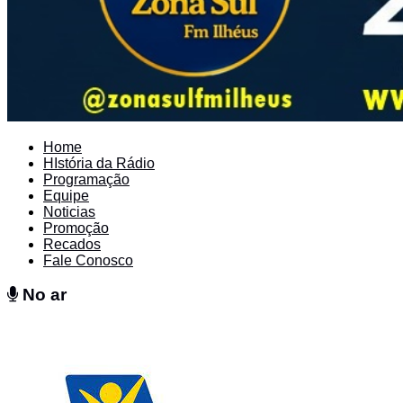
Home
HIstória da Rádio
Programação
Equipe
Noticias
Promoção
Recados
Fale Conosco
No ar
No ar