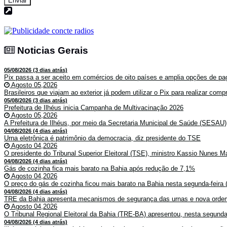
Enviar
Noticias Gerais
Noticias Gerais
05/08/2026 (3 dias atrás)
Pix passa a ser aceito em comércios de oito países e amplia opções de pag
Agosto 05,2026
Brasileiros que viajam ao exterior já podem utilizar o Pix para realizar co
05/08/2026 (3 dias atrás)
Prefeitura de Ilhéus inicia Campanha de Multivacinação 2026
Agosto 05,2026
A Prefeitura de Ilhéus, por meio da Secretaria Municipal de Saúde (SESAU)
04/08/2026 (4 dias atrás)
Urna eletrônica é patrimônio da democracia, diz presidente do TSE
Agosto 04,2026
O presidente do Tribunal Superior Eleitoral (TSE), ministro Kassio Nunes Ma
04/08/2026 (4 dias atrás)
Gás de cozinha fica mais barato na Bahia após redução de 7,1%
Agosto 04,2026
O preço do gás de cozinha ficou mais barato na Bahia nesta segunda-feira (
04/08/2026 (4 dias atrás)
TRE da Bahia apresenta mecanismos de segurança das urnas e nova ordem
Agosto 04,2026
O Tribunal Regional Eleitoral da Bahia (TRE-BA) apresentou, nesta segunda-
04/08/2026 (4 dias atrás)