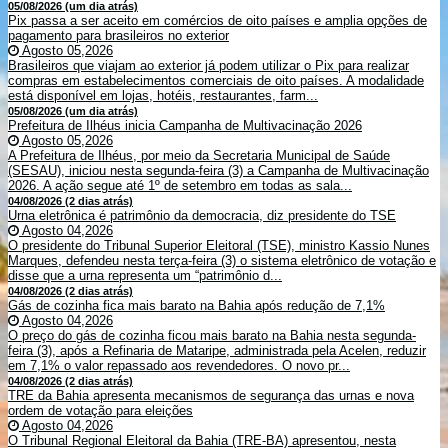
05/08/2026 (um dia atrás)
Pix passa a ser aceito em comércios de oito países e amplia opções de
pagamento para brasileiros no exterior
Agosto 05,2026
Brasileiros que viajam ao exterior já podem utilizar o Pix para realizar
compras em estabelecimentos comerciais de oito países. A modalidade
está disponível em lojas, hotéis, restaurantes, farm...
05/08/2026 (um dia atrás)
Prefeitura de Ilhéus inicia Campanha de Multivacinação 2026
Agosto 05,2026
A Prefeitura de Ilhéus, por meio da Secretaria Municipal de Saúde
(SESAU), iniciou nesta segunda-feira (3) a Campanha de Multivacinação
2026. A ação segue até 1º de setembro em todas as sala...
04/08/2026 (2 dias atrás)
Urna eletrônica é patrimônio da democracia, diz presidente do TSE
Agosto 04,2026
O presidente do Tribunal Superior Eleitoral (TSE), ministro Kassio Nunes
Marques, defendeu nesta terça-feira (3) o sistema eletrônico de votação e
disse que a urna representa um “patrimônio d...
04/08/2026 (2 dias atrás)
Gás de cozinha fica mais barato na Bahia após redução de 7,1%
Agosto 04,2026
O preço do gás de cozinha ficou mais barato na Bahia nesta segunda-
feira (3), após a Refinaria de Mataripe, administrada pela Acelen, reduzir
em 7,1% o valor repassado aos revendedores. O novo pr...
04/08/2026 (2 dias atrás)
TRE da Bahia apresenta mecanismos de segurança das urnas e nova
ordem de votação para eleições
Agosto 04,2026
O Tribunal Regional Eleitoral da Bahia (TRE-BA) apresentou, nesta