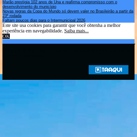
Marão prestigia 102 anos de Una e reafirma compromisso com o
desenvolvimento do município
Novas regras da Copa do Mundo só devem valer no Brasileirão a partir da
23ª rodada
Faltam poucos dias para o Intermunicipal 2026
Este site usa cookies para garantir que você obtenha a melhor
experiência em navegabilidade.
Saiba mais...
OK
Copyright © 2021 Rádio Zona Sul Fm Ilhéus WEB Ba | Todos os
Direitos Reservados