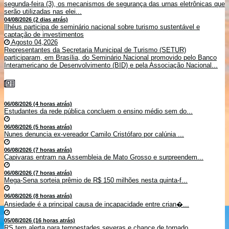
segunda-feira (3), os mecanismos de segurança das urnas eletrônicas que
serão utilizadas nas elei...
04/08/2026 (2 dias atrás)
Ilhéus participa de seminário nacional sobre turismo sustentável e
captação de investimentos
Agosto 04,2026
Representantes da Secretaria Municipal de Turismo (SETUR)
participaram, em Brasília, do Seminário Nacional promovido pelo Banco
Interamericano de Desenvolvimento (BID) e pela Associação Nacional...
06/08/2026 (4 horas atrás)
Estudantes da rede pública concluem o ensino médio sem do...
06/08/2026 (5 horas atrás)
Nunes denuncia ex-vereador Camilo Cristófaro por calúnia ...
06/08/2026 (7 horas atrás)
Capivaras entram na Assembleia de Mato Grosso e surpreendem...
06/08/2026 (7 horas atrás)
Mega-Sena sorteia prêmio de R$ 150 milhões nesta quinta-f...
06/08/2026 (8 horas atrás)
Ansiedade é a principal causa de incapacidade entre crian�...
05/08/2026 (16 horas atrás)
RS tem alerta para tempestades severas e chance de tornado ...