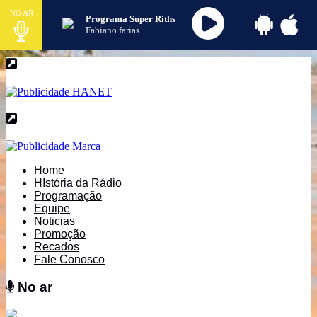
NO AR
Programa Super Riths
Fabiano farias
Home
HIstória da Rádio
Programação
Equipe
Noticias
Promoção
Recados
Fale Conosco
No ar
No ar