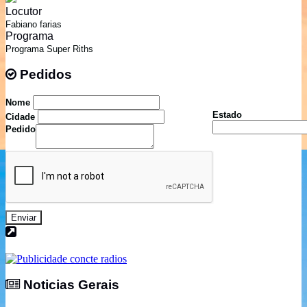
Locutor
Fabiano farias
Programa
Programa Super Riths
Pedidos
Pedidos
Nome
Estado
Cidade
Pedido
Enviar
Noticias Gerais
Noticias Gerais