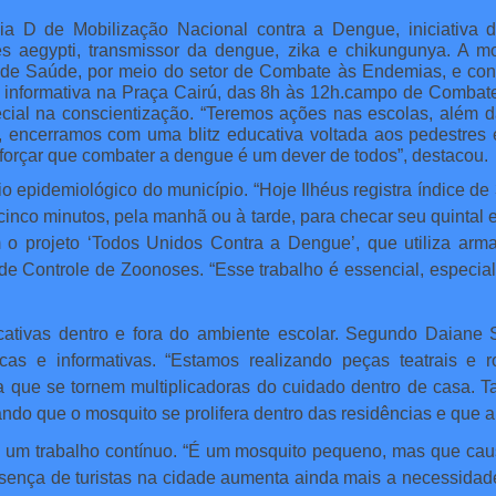
o Dia D de Mobilização Nacional contra a Dengue, iniciativa 
 aegypti, transmissor da dengue, zika e chikungunya. A m
ia de Saúde, por meio do setor de Combate às Endemias, e co
 informativa na Praça Cairú, das 8h às 12h.
campo de Combate 
ecial na conscientização. “Teremos ações nas escolas, além d
, encerramos com uma blitz educativa voltada aos pedestres 
 reforçar que combater a dengue é um dever de todos”, destacou.
o epidemiológico do município. “Hoje Ilhéus registra índice de 
co minutos, pela manhã ou à tarde, para checar seu quintal e e
o projeto ‘Todos Unidos Contra a Dengue’, que utiliza armad
 de Controle de Zoonoses. “Esse trabalho é essencial, especi
ativas dentro e fora do ambiente escolar. Segundo Daiane 
cas e informativas. “Estamos realizando peças teatrais e 
para que se tornem multiplicadoras do cuidado dentro de casa
ndo que o mosquito se prolifera dentro das residências e que a 
um trabalho contínuo. “É um mosquito pequeno, mas que cau
esença de turistas na cidade aumenta ainda mais a necessidade d