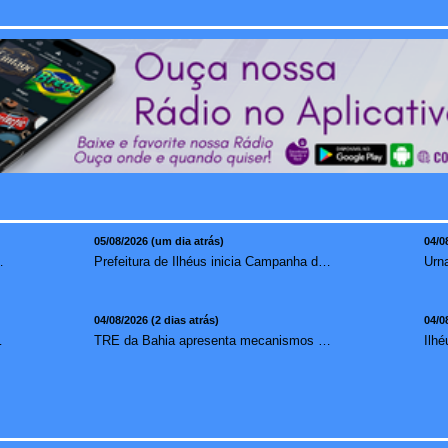
05/08/2026 (um dia atrás)
04/0
mento para brasileiros no exterior
Prefeitura de Ilhéus inicia Campanha de Multivacinação 2026
04/08/2026 (2 dias atrás)
04/0
redução de 7,1%
TRE da Bahia apresenta mecanismos de segurança das urnas e nova ordem de votação para eleições