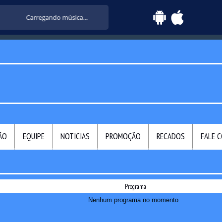
Carregando música...
ÃO
EQUIPE
NOTICIAS
PROMOÇÃO
RECADOS
FALE 
Programa
Nenhum programa no momento