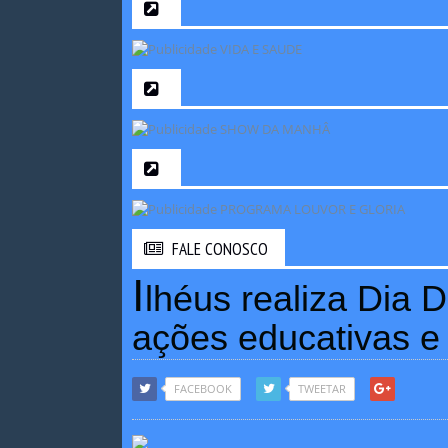
FALE CONOSCO
I
lhéus realiza Dia 
ações educativas e 
FACEBOOK
TWEETAR