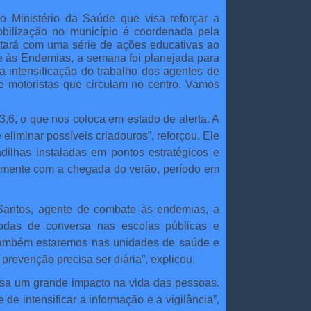
do Ministério da Saúde que visa reforçar a
obilização no município é coordenada pela
ntará com uma série de ações educativas ao
às Endemias, a semana foi planejada para
a intensificação do trabalho dos agentes de
e motoristas que circulam no centro. Vamos
3,6, o que nos coloca em estado de alerta. A
liminar possíveis criadouros”, reforçou. Ele
ilhas instaladas em pontos estratégicos e
almente com a chegada do verão, período em
Santos, agente de combate às endemias, a
rodas de conversa nas escolas públicas e
. Também estaremos nas unidades de saúde e
prevenção precisa ser diária”, explicou.
sa um grande impacto na vida das pessoas.
e intensificar a informação e a vigilância”,