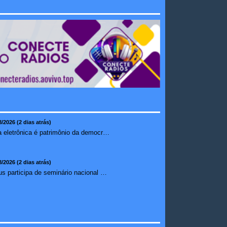
8/2026 (2 dias atrás)
Urna eletrônica é patrimônio da democracia, diz presidente do TSE
8/2026 (2 dias atrás)
Ilhéus participa de seminário nacional sobre turismo sustentável e captação de investimentos