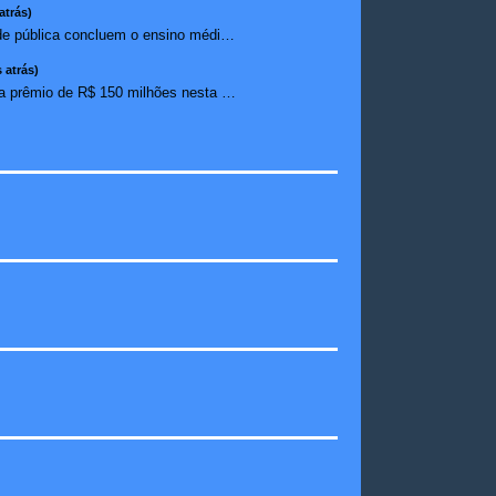
atrás)
Estudantes da rede pública concluem o ensino médio sem do...
 atrás)
Mega-Sena sorteia prêmio de R$ 150 milhões nesta quinta-f...