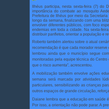
Ilhéus participa, nesta sexta-feira (7) d
importância do combate ao mosquito Aedes
Prefeitura de Ilhéus por meio da Secretar
longo da semana, finalizando com uma blitz
envolver diferentes públicos, com foco esp
endemias em toda a cidade. Na sexta-feira
distribuir panfletos, orientar a população e
Roberto também alertou sobre o atual cenári
recomendação é que cada morador reserve cin
lembrou ainda que o município segue com 
monitoradas pela equipe técnica do Centro
que o risco aumenta”, acrescentou.
A mobilização também envolve ações educ
semana será marcada por atividades lúdi
particulares, sensibilizando as crianças 
outros espaços de grande circulação, reforça
Daiane lembra que a educação em saúde é 
Por isso, a orientação não pode parar. A pr