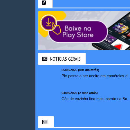
NOTICIAS GERAIS
05/08/2026 (um dia atrás)
Pix passa a ser aceito em comércios de oito países e amplia opções de paga
04/08/2026 (2 dias atrás)
Gás de cozinha fica mais barato na Bahia após 