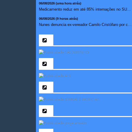
06/08/2026 (uma hora atrás)
Medicamento reduz em até 85% internações no SUS por fibr...
06/08/2026 (9 horas atrás)
Nunes denuncia ex-vereador Camilo Cristófaro por calúnia ...