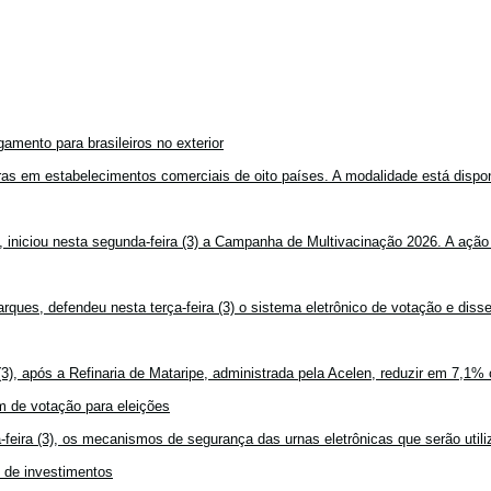
amento para brasileiros no exterior
mpras em estabelecimentos comerciais de oito países. A modalidade está disponí
, iniciou nesta segunda-feira (3) a Campanha de Multivacinação 2026. A ação
rques, defendeu nesta terça-feira (3) o sistema eletrônico de votação e disse
3), após a Refinaria de Mataripe, administrada pela Acelen, reduzir em 7,1% 
 de votação para eleições
feira (3), os mecanismos de segurança das urnas eletrônicas que serão utiliz
o de investimentos