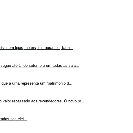
vel em lojas, hotéis, restaurantes, farm...
 segue até 1º de setembro em todas as sala...
 que a urna representa um “patrimônio d...
o valor repassado aos revendedores. O novo pr...
adas nas elei...