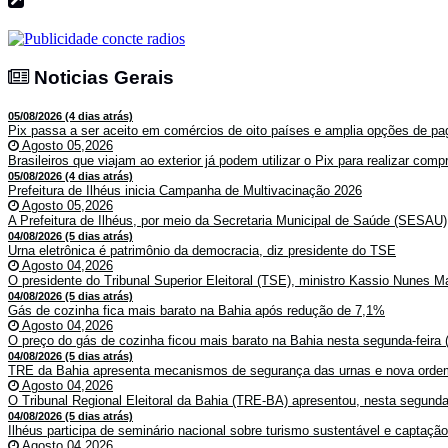
Noticias Gerais
Noticias Gerais
05/08/2026 (4 dias atrás)
Pix passa a ser aceito em comércios de oito países e amplia opções de pag
Agosto 05,2026
Brasileiros que viajam ao exterior já podem utilizar o Pix para realizar co
05/08/2026 (4 dias atrás)
Prefeitura de Ilhéus inicia Campanha de Multivacinação 2026
Agosto 05,2026
A Prefeitura de Ilhéus, por meio da Secretaria Municipal de Saúde (SESAU)
04/08/2026 (5 dias atrás)
Urna eletrônica é patrimônio da democracia, diz presidente do TSE
Agosto 04,2026
O presidente do Tribunal Superior Eleitoral (TSE), ministro Kassio Nunes Ma
04/08/2026 (5 dias atrás)
Gás de cozinha fica mais barato na Bahia após redução de 7,1%
Agosto 04,2026
O preço do gás de cozinha ficou mais barato na Bahia nesta segunda-feira (
04/08/2026 (5 dias atrás)
TRE da Bahia apresenta mecanismos de segurança das urnas e nova ordem
Agosto 04,2026
O Tribunal Regional Eleitoral da Bahia (TRE-BA) apresentou, nesta segunda-
04/08/2026 (5 dias atrás)
Ilhéus participa de seminário nacional sobre turismo sustentável e captaçã
Agosto 04,2026