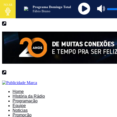
NO AR
Programa Domingo Total
Fábio Bruno
Home
HIstória da Rádio
Programação
Equipe
Noticias
Promoção