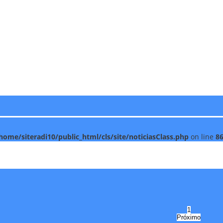
home/siteradi10/public_html/cls/site/noticiasClass.php
on line
8
1
Próximo