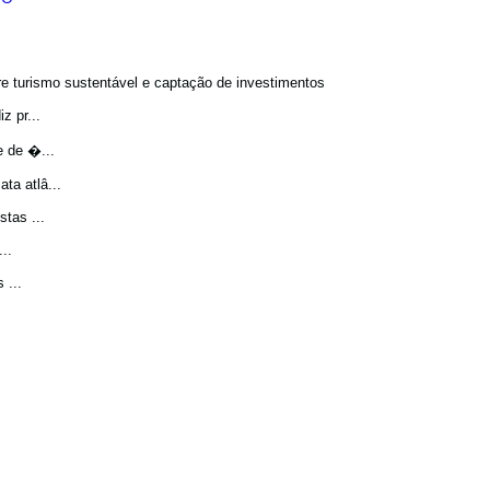
bre turismo sustentável e captação de investimentos
z pr...
e de �...
a atlâ...
tas ...
..
 ...