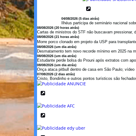
04/08/2026 (5 dias atrás)
Ilhéus participa de seminário nacional so
08/08/2026 (20 horas atrás)
Cartas de ministros do STF não buscavam pressionar, di
08/08/2026 (21 horas atrás)
Morre porco clonado em projeto da USP para transplant
08/08/2026 (um dia atrás)
Desmatamento tem novo recorde mínimo em 2025 na mat
08/08/2026 (um dia atrás)
Estudante perde bolsa do Prouni após extratos com apos
08/08/2026 (um dia atrás)
Onça ataca pitbull dentro de casa em São Paulo; vídeo .
07/08/2026 (2 dias atrás)
Cristo, Bondinho e outros pontos turísticos são fechados