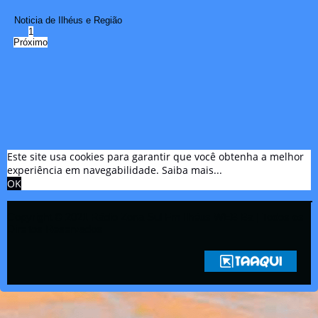
Noticia de Ilhéus e Região
1
Próximo
Este site usa cookies para garantir que você obtenha a melhor
experiência em navegabilidade.
Saiba mais...
OK
Copyright © 2021 Rádio Zona Sul Fm Ilhéus WEB Ba | Todos os
Direitos Reservados