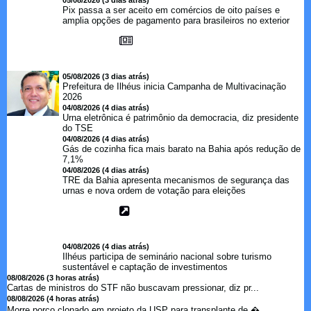
05/08/2026 (3 dias atrás)
Pix passa a ser aceito em comércios de oito países e
amplia opções de pagamento para brasileiros no exterior
05/08/2026 (3 dias atrás)
Prefeitura de Ilhéus inicia Campanha de Multivacinação
2026
04/08/2026 (4 dias atrás)
Urna eletrônica é patrimônio da democracia, diz presidente
do TSE
04/08/2026 (4 dias atrás)
Gás de cozinha fica mais barato na Bahia após redução de
7,1%
04/08/2026 (4 dias atrás)
TRE da Bahia apresenta mecanismos de segurança das
urnas e nova ordem de votação para eleições
04/08/2026 (4 dias atrás)
Ilhéus participa de seminário nacional sobre turismo
sustentável e captação de investimentos
08/08/2026 (3 horas atrás)
Cartas de ministros do STF não buscavam pressionar, diz pr...
08/08/2026 (4 horas atrás)
Morre porco clonado em projeto da USP para transplante de �...