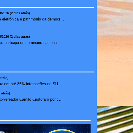
8/2026 (2 dias atrás)
Urna eletrônica é patrimônio da democracia, diz presidente do TSE
8/2026 (2 dias atrás)
Ilhéus participa de seminário nacional sobre turismo sustentável e captação de investimentos
atrás)
Medicamento reduz em até 85% internações no SUS por fibr...
 atrás)
Nunes denuncia ex-vereador Camilo Cristófaro por calúnia ...