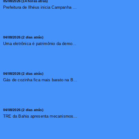
05/08/2026 (14 horas atrás)
Prefeitura de Ilhéus inicia Campanha de Multivacinação 2026
04/08/2026 (2 dias atrás)
Urna eletrônica é patrimônio da democracia, diz presidente do TSE
04/08/2026 (2 dias atrás)
Gás de cozinha fica mais barato na Bahia após redução de 7,1%
04/08/2026 (2 dias atrás)
TRE da Bahia apresenta mecanismos de segurança das urnas e nova ordem de votação para eleições