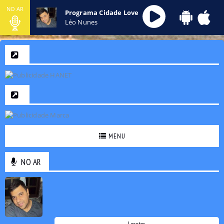
NO AR
Programa Cidade Love
Léo Nunes
MENU
NO AR