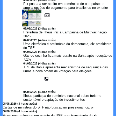
05/08/2026 (3 dias atrás)
Pix passa a ser aceito em comércios de oito países e
amplia opções de pagamento para brasileiros no exterior
05/08/2026 (3 dias atrás)
Prefeitura de Ilhéus inicia Campanha de Multivacinação
2026
04/08/2026 (4 dias atrás)
Urna eletrônica é patrimônio da democracia, diz presidente
do TSE
04/08/2026 (4 dias atrás)
Gás de cozinha fica mais barato na Bahia após redução de
7,1%
04/08/2026 (4 dias atrás)
TRE da Bahia apresenta mecanismos de segurança das
urnas e nova ordem de votação para eleições
04/08/2026 (4 dias atrás)
Ilhéus participa de seminário nacional sobre turismo
sustentável e captação de investimentos
08/08/2026 (3 horas atrás)
Cartas de ministros do STF não buscavam pressionar, diz pr...
08/08/2026 (4 horas atrás)
Morre porco clonado em projeto da USP para transplante de �...