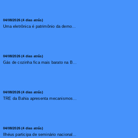
04/08/2026 (4 dias atrás)
Urna eletrônica é patrimônio da democracia, diz presidente do TSE
04/08/2026 (4 dias atrás)
Gás de cozinha fica mais barato na Bahia após redução de 7,1%
04/08/2026 (4 dias atrás)
TRE da Bahia apresenta mecanismos de segurança das urnas e nova ordem de votação para eleições
04/08/2026 (4 dias atrás)
Ilhéus participa de seminário nacional sobre turismo sustentável e captação de investimentos