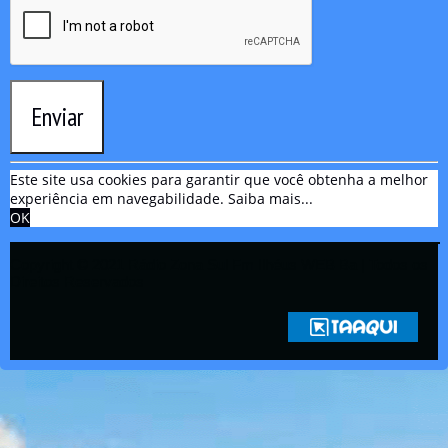
Enviar
Este site usa cookies para garantir que você obtenha a melhor
experiência em navegabilidade.
Saiba mais...
OK
Copyright © 2021 Rádio Zona Sul Fm Ilhéus WEB Ba | Todos os
Direitos Reservados