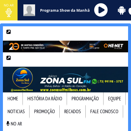
NO AR
Programa Show da Manhâ
HOME
HISTÓRIA DA RÁDIO
PROGRAMAÇÃO
EQUIPE
NOTICIAS
PROMOÇÃO
RECADOS
FALE CONOSCO
NO AR
NO AR