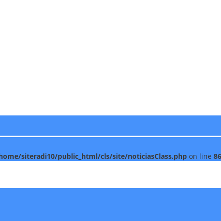
home/siteradi10/public_html/cls/site/noticiasClass.php
on line
8