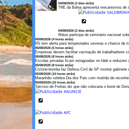
04/08/2026 (2 dias atrás)
TRE da Bahia apresenta mecanismos de s
04/08/2026 (2 dias atrás)
Ilhéus participa de seminário nacional so
05/08/2026 (4 horas atrás)
RS tem alerta para tempestades severas e chance de to
05/08/2026 (5 horas atrás)
Empresas devem facilitar vacinação de trabalhadores con
05/08/2026 (6 horas atrás)
Escolas privadas ficam estagnadas no Ideb e reduzem a
05/08/2026 (8 horas atrás)
Ciclone-bomba faz Defesa Civil de SP montar gabinete de
05/08/2026 (10 horas atrás)
Maranhão celebra Dia dos Pais com mutirão de reconhe
05/08/2026 (15 horas atrás)
Tarcísio de Freitas diz que não colocaria o boné de Dona