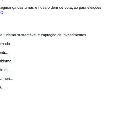
egurança das urnas e nova ordem de votação para eleições
bre turismo sustentável e captação de investimentos
rnado ...
tr...
bismo ...
 cri...
cimen...
...