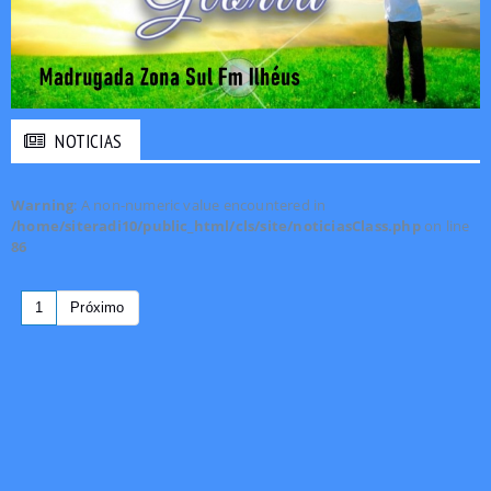
NOTICIAS
Warning
: A non-numeric value encountered in
/home/siteradi10/public_html/cls/site/noticiasClass.php
on line
86
1
Próximo