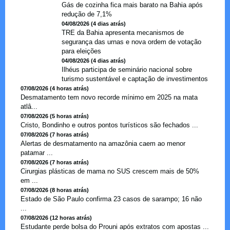
Gás de cozinha fica mais barato na Bahia após
redução de 7,1%
04/08/2026 (4 dias atrás)
TRE da Bahia apresenta mecanismos de
segurança das urnas e nova ordem de votação
para eleições
04/08/2026 (4 dias atrás)
Ilhéus participa de seminário nacional sobre
turismo sustentável e captação de investimentos
07/08/2026 (4 horas atrás)
Desmatamento tem novo recorde mínimo em 2025 na mata
atlâ...
07/08/2026 (5 horas atrás)
Cristo, Bondinho e outros pontos turísticos são fechados ...
07/08/2026 (7 horas atrás)
Alertas de desmatamento na amazônia caem ao menor
patamar ...
07/08/2026 (7 horas atrás)
Cirurgias plásticas de mama no SUS crescem mais de 50%
em ...
07/08/2026 (8 horas atrás)
Estado de São Paulo confirma 23 casos de sarampo; 16 não
...
07/08/2026 (12 horas atrás)
Estudante perde bolsa do Prouni após extratos com apostas ...