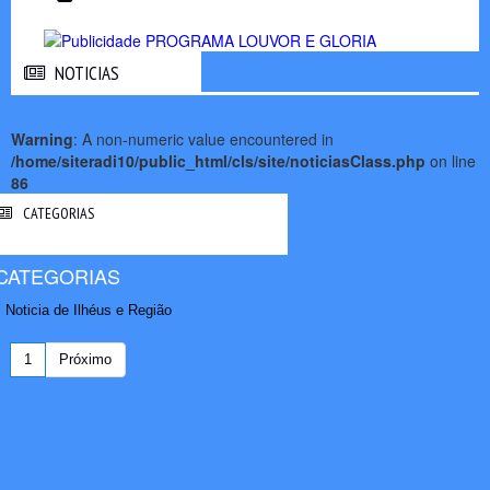
NOTICIAS
NOTICIAS
Warning
: A non-numeric value encountered in
/home/siteradi10/public_html/cls/site/noticiasClass.php
on line
86
CATEGORIAS
CATEGORIAS
Noticia de Ilhéus e Região
1
Próximo