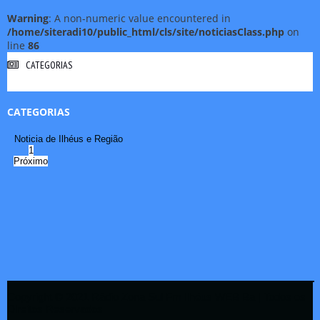
Warning
: A non-numeric value encountered in
/home/siteradi10/public_html/cls/site/noticiasClass.php
on
line
86
CATEGORIAS
CATEGORIAS
Noticia de Ilhéus e Região
1
Próximo
Copyright © 2021 Rádio Zona Sul Fm Ilhéus WEB Ba | Todos os
Direitos Reservados