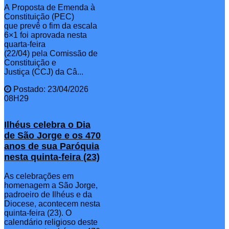
A Proposta de Emenda à
Constituição (PEC)
que prevê o fim da escala
6×1 foi aprovada nesta
quarta-feira
(22/04) pela Comissão de
Constituição e
Justiça (CCJ) da Câ...
Postado: 23/04/2026
08H29
Ilhéus celebra o Dia
de São Jorge e os 470
anos de sua Paróquia
nesta quinta-feira (23)
As celebrações em
homenagem a São Jorge,
padroeiro de Ilhéus e da
Diocese, acontecem nesta
quinta-feira (23). O
calendário religioso deste