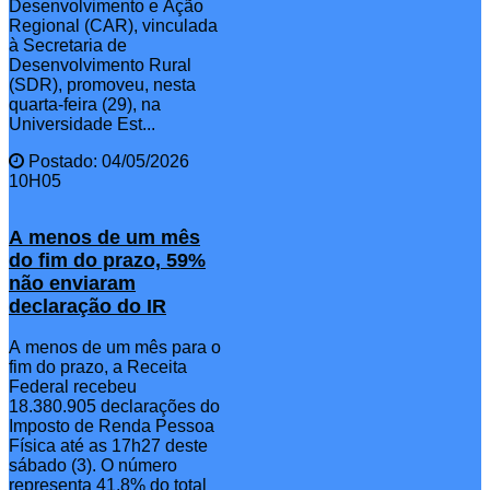
Desenvolvimento e Ação
Regional (CAR), vinculada
à Secretaria de
Desenvolvimento Rural
(SDR), promoveu, nesta
quarta-feira (29), na
Universidade Est...
Postado: 04/05/2026
10H05
A menos de um mês
do fim do prazo, 59%
não enviaram
declaração do IR
A menos de um mês para o
fim do prazo, a Receita
Federal recebeu
18.380.905 declarações do
Imposto de Renda Pessoa
Física até as 17h27 deste
sábado (3). O número
representa 41,8% do total