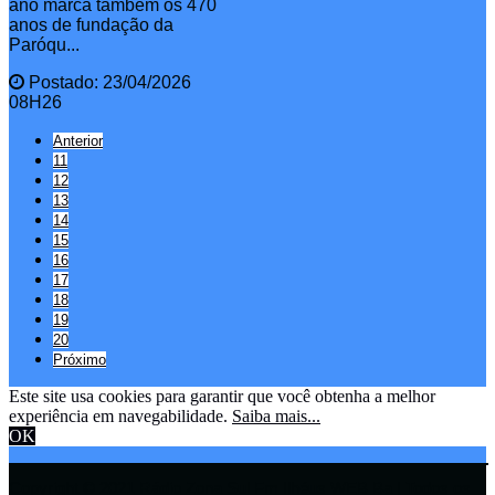
ano marca também os 470
anos de fundação da
Paróqu...
Postado: 23/04/2026
08H26
Anterior
11
12
13
14
15
16
17
18
19
20
Próximo
Este site usa cookies para garantir que você obtenha a melhor
experiência em navegabilidade.
Saiba mais...
OK
Copyright © 2021 Rádio Zona Sul Fm Ilhéus WEB Ba | Todos os