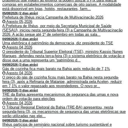
Brasileiros que viajam ao exterior já podem utilizar o Pix para realizar
compras em estabelecimentos comerciais de oito países. A modalidade
está disponível em lojas, hotéis, restaurantes, farm...
05/08/2026 (2 dias atrás)
Prefeitura de Ilhéus inicia Campanha de Multivacinação 2026
Agosto 05,2026
A Prefeitura de Ilhéus, por meio da Secretaria Municipal de Saúde
(SESAU), iniciou nesta segunda-feira (3) a Campanha de Multivacinação
2026. A ação segue até 1º de setembro em todas as sala...
04/08/2026 (3 dias atrás)
Urna eletrônica é patrimônio da democracia, diz presidente do TSE
Agosto 04,2026
O presidente do Tribunal Superior Eleitoral (TSE), ministro Kassio Nunes
Marques, defendeu nesta terça-feira (3) o sistema eletrônico de votação e
disse que a urna representa um “patrimônio d...
04/08/2026 (3 dias atrás)
Gás de cozinha fica mais barato na Bahia após redução de 7,1%
Agosto 04,2026
O preço do gás de cozinha ficou mais barato na Bahia nesta segunda-
feira (3), após a Refinaria de Mataripe, administrada pela Acelen, reduzir
em 7,1% o valor repassado aos revendedores. O novo pr...
04/08/2026 (3 dias atrás)
TRE da Bahia apresenta mecanismos de segurança das urnas e nova
ordem de votação para eleições
Agosto 04,2026
O Tribunal Regional Eleitoral da Bahia (TRE-BA) apresentou, nesta
segunda-feira (3), os mecanismos de segurança das urnas eletrônicas que
serão utilizadas nas elei...
04/08/2026 (3 dias atrás)
Ilhéus participa de seminário nacional sobre turismo sustentável e