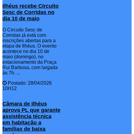
Ilhéus recebe Circuito
Sesc de Corridas no
dia 10 de maio
O Circuito Sesc de
Corridas já está com
inscrições abertas para a
etapa de Ilhéus. O evento
acontece no dia 10 de
maio (domingo), no
estacionamento da Praça
Rui Barbosa, com largada
às 7h. ...
Postado: 28/04/2026
10H12
Câmara de Ilhéus
aprova PL que garante
assistência técnica
em habitação a
famílias de baixa