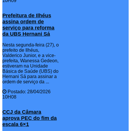
10H09
Prefeitura de Ilhéus
assina ordem de
serviço para reforma
da UBS Hernani Sá
Nesta segunda-feira (27), o
prefeito de Ilhéus,
Valderico Junior, e a vice-
prefeita, Wanessa Gedeon,
estiveram na Unidade
Básica de Saúde (UBS) do
Hernani Sá para assinar a
ordem de serviço da ...
Postado: 28/04/2026
10H08
CCJ da Câmara
aprova PEC do fim da
escala 6×1