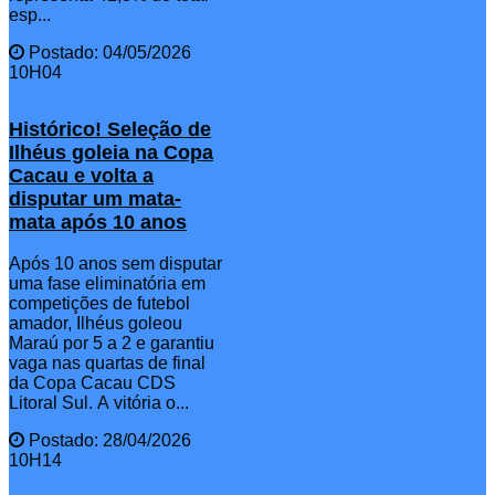
esp...
Postado: 04/05/2026
10H04
Histórico! Seleção de
Ilhéus goleia na Copa
Cacau e volta a
disputar um mata-
mata após 10 anos
Após 10 anos sem disputar
uma fase eliminatória em
competições de futebol
amador, Ilhéus goleou
Maraú por 5 a 2 e garantiu
vaga nas quartas de final
da Copa Cacau CDS
Litoral Sul. A vitória o...
Postado: 28/04/2026
10H14