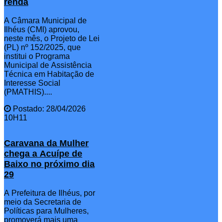
renda
A Câmara Municipal de
Ilhéus (CMI) aprovou,
neste mês, o Projeto de Lei
(PL) nº 152/2025, que
institui o Programa
Municipal de Assistência
Técnica em Habitação de
Interesse Social
(PMATHIS)....
Postado: 28/04/2026
10H11
Caravana da Mulher
chega a Acuípe de
Baixo no próximo dia
29
A Prefeitura de Ilhéus, por
meio da Secretaria de
Políticas para Mulheres,
promoverá mais uma