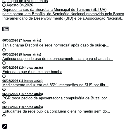
captação de investimentos
Agosto 04,2026
Representantes da Secretaria Municipal de Turismo (SETUR)
participaram, em Brasília, do Seminário Nacional promovido pelo Banco
Interamericano de Desenvolvimento (BID) e pela Associação Nacional...
06/08/2026 (7 horas atrás)
Janja chama Discord de 'rede horrorosa' após caso de suic�...
06/08/2026 (9 horas atrás)
Agência suspende uso de reconhecimento facial para chamada...
06/08/2026 (10 horas atrás)
Entenda o que é um ciclone-bomba
06/08/2026 (11 horas atrás)
Medicamento reduz em até 85% internações no SUS por fibr...
06/08/2026 (14 horas atrás)
PGR troca pedido de aposentadoria compulsória de Buzzi por...
06/08/2026 (18 horas atrás)
Estudantes da rede pública concluem o ensino médio sem do...