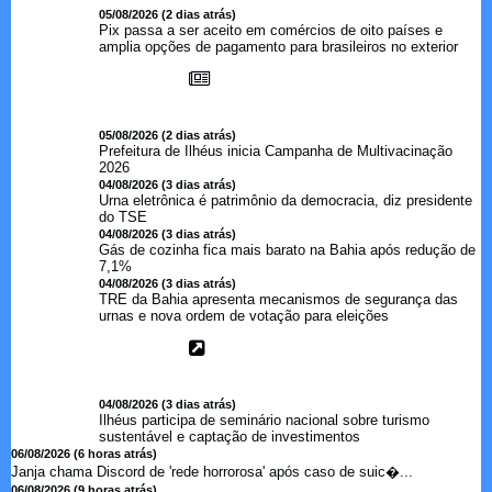
05/08/2026 (2 dias atrás)
Pix passa a ser aceito em comércios de oito países e
amplia opções de pagamento para brasileiros no exterior
05/08/2026 (2 dias atrás)
Prefeitura de Ilhéus inicia Campanha de Multivacinação
2026
04/08/2026 (3 dias atrás)
Urna eletrônica é patrimônio da democracia, diz presidente
do TSE
04/08/2026 (3 dias atrás)
Gás de cozinha fica mais barato na Bahia após redução de
7,1%
04/08/2026 (3 dias atrás)
TRE da Bahia apresenta mecanismos de segurança das
urnas e nova ordem de votação para eleições
04/08/2026 (3 dias atrás)
Ilhéus participa de seminário nacional sobre turismo
sustentável e captação de investimentos
06/08/2026 (6 horas atrás)
Janja chama Discord de 'rede horrorosa' após caso de suic�...
06/08/2026 (9 horas atrás)