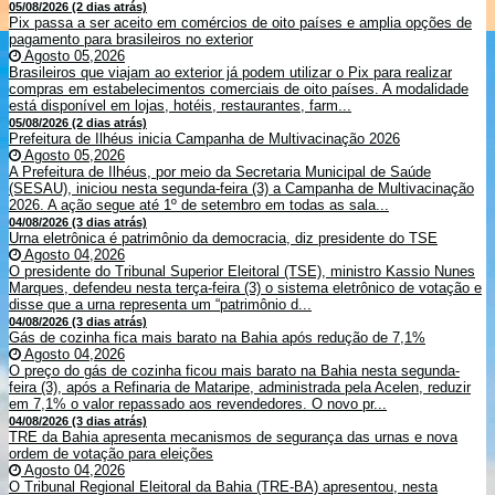
05/08/2026 (2 dias atrás)
Pix passa a ser aceito em comércios de oito países e amplia opções de
pagamento para brasileiros no exterior
Agosto 05,2026
Brasileiros que viajam ao exterior já podem utilizar o Pix para realizar
compras em estabelecimentos comerciais de oito países. A modalidade
está disponível em lojas, hotéis, restaurantes, farm...
05/08/2026 (2 dias atrás)
Prefeitura de Ilhéus inicia Campanha de Multivacinação 2026
Agosto 05,2026
A Prefeitura de Ilhéus, por meio da Secretaria Municipal de Saúde
(SESAU), iniciou nesta segunda-feira (3) a Campanha de Multivacinação
2026. A ação segue até 1º de setembro em todas as sala...
04/08/2026 (3 dias atrás)
Urna eletrônica é patrimônio da democracia, diz presidente do TSE
Agosto 04,2026
O presidente do Tribunal Superior Eleitoral (TSE), ministro Kassio Nunes
Marques, defendeu nesta terça-feira (3) o sistema eletrônico de votação e
disse que a urna representa um “patrimônio d...
04/08/2026 (3 dias atrás)
Gás de cozinha fica mais barato na Bahia após redução de 7,1%
Agosto 04,2026
O preço do gás de cozinha ficou mais barato na Bahia nesta segunda-
feira (3), após a Refinaria de Mataripe, administrada pela Acelen, reduzir
em 7,1% o valor repassado aos revendedores. O novo pr...
04/08/2026 (3 dias atrás)
TRE da Bahia apresenta mecanismos de segurança das urnas e nova
ordem de votação para eleições
Agosto 04,2026
O Tribunal Regional Eleitoral da Bahia (TRE-BA) apresentou, nesta