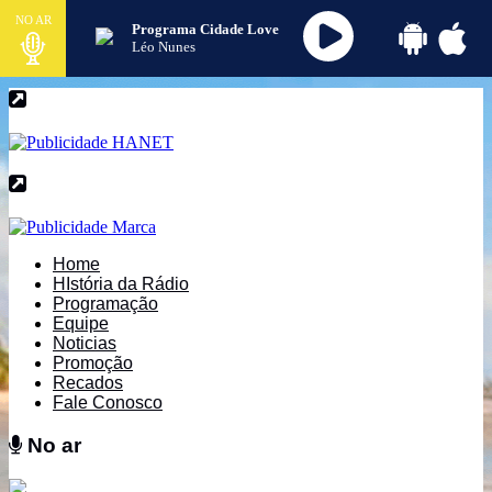
NO AR
Programa Cidade Love
Léo Nunes
Home
HIstória da Rádio
Programação
Equipe
Noticias
Promoção
Recados
Fale Conosco
No ar
No ar