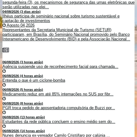
segunda-feira (3), os mecanismos de segurança das urnas eletrônicas que
serão utilizadas nas elei...
04/08/2026 (3 dias atrás)
Ilhéus participa de seminário nacional sobre turismo sustentável e
captação de investimentos
Agosto 04,2026
Representantes da Secretaria Municipal de Turismo (SETUR)
participaram, em Brasília, do Seminário Nacional promovido pelo Banco
Interamericano de Desenvolvimento (BID) e pela Associação Nacional...
06/08/2026 (3 horas atrás)
Agência suspende uso de reconhecimento facial para chamada...
06/08/2026 (4 horas atrás)
Entenda o que é um ciclone-bomba
06/08/2026 (5 horas atrás)
Medicamento reduz em até 85% internações no SUS por fibr...
06/08/2026 (8 horas atrás)
PGR troca pedido de aposentadoria compulsória de Buzzi por...
06/08/2026 (13 horas atrás)
Estudantes da rede pública concluem o ensino médio sem do...
06/08/2026 (14 horas atrás)
Nunes denuncia ex-vereador Camilo Cristófaro por calúnia ...