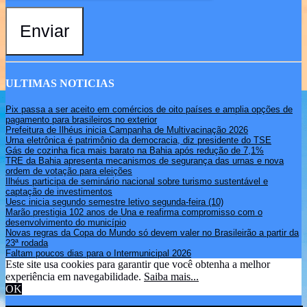
Enviar
ULTIMAS NOTICIAS
Pix passa a ser aceito em comércios de oito países e amplia opções de
pagamento para brasileiros no exterior
Prefeitura de Ilhéus inicia Campanha de Multivacinação 2026
Urna eletrônica é patrimônio da democracia, diz presidente do TSE
Gás de cozinha fica mais barato na Bahia após redução de 7,1%
TRE da Bahia apresenta mecanismos de segurança das urnas e nova
ordem de votação para eleições
Ilhéus participa de seminário nacional sobre turismo sustentável e
captação de investimentos
Uesc inicia segundo semestre letivo segunda-feira (10)
Marão prestigia 102 anos de Una e reafirma compromisso com o
desenvolvimento do município
Novas regras da Copa do Mundo só devem valer no Brasileirão a partir da
23ª rodada
Faltam poucos dias para o Intermunicipal 2026
Este site usa cookies para garantir que você obtenha a melhor
experiência em navegabilidade.
Saiba mais...
OK