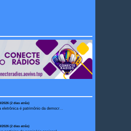
8/2026 (2 dias atrás)
Urna eletrônica é patrimônio da democracia, diz presidente do TSE
8/2026 (2 dias atrás)