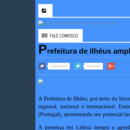
FALE CONOSCO
P
refeitura de Ilhéus amp
FACEBOOK
TWEETAR
A Prefeitura de Ilhéus, por meio da Secr
regional, nacional e internacional. En
(Portugal), apresentando seu potencial tu
A presença em Lisboa integra a agenda