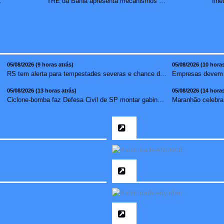
redução de 7,1%
TRE da Bahia apresenta mecanismos de segurança das urnas e nova ordem de votação para eleições
05/08/2026 (9 horas atrás)
05/08/2026 (10 horas
RS tem alerta para tempestades severas e chance de tornado ...
05/08/2026 (13 horas atrás)
05/08/2026 (14 horas
Ciclone-bomba faz Defesa Civil de SP montar gabinete de cri...