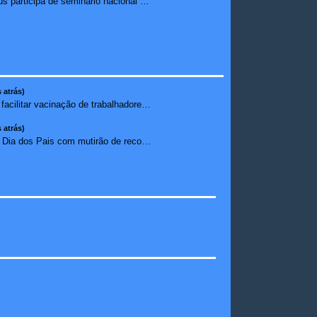
Ilhéus participa de seminário nacional sobre turismo sustentável e captação de investimentos
 atrás)
Empresas devem facilitar vacinação de trabalhadores contr...
 atrás)
Maranhão celebra Dia dos Pais com mutirão de reconhecimen...