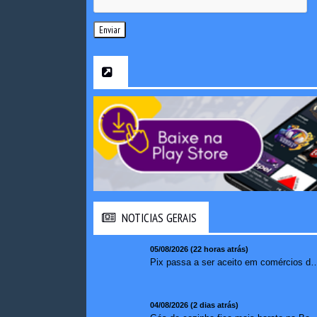
Enviar
NOTICIAS GERAIS
05/08/2026 (22 horas atrás)
Pix passa a ser aceito em comércios de oito países e amplia opções de paga
04/08/2026 (2 dias atrás)