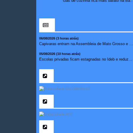
Gás de cozinha fica mais barato na Bahia após 
06/08/2026 (3 horas atrás)
Capivaras entram na Assembleia de Mato Grosso e surpreendem...
05/08/2026 (10 horas atrás)
Escolas privadas ficam estagnadas no Ideb e reduzem abismo ...