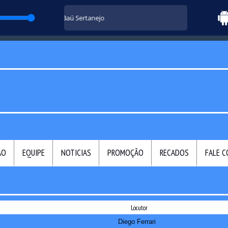
Baú Sertanejo
ÃO
EQUIPE
NOTICIAS
PROMOÇÃO
RECADOS
FALE 
Locutor
Diego Ferrari