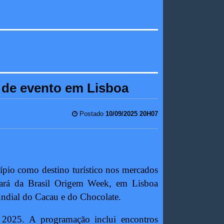
pa de evento em Lisboa
Postado
10/09/2025 20H07
cípio como destino turístico nos mercados
cipará da Brasil Origem Week, em Lisboa
Mundial do Cacau e do Chocolate.
e 2025. A programação inclui encontros