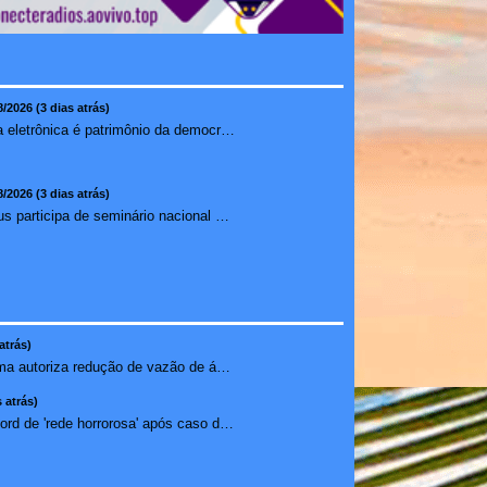
8/2026 (3 dias atrás)
Urna eletrônica é patrimônio da democracia, diz presidente do TSE
8/2026 (3 dias atrás)
Ilhéus participa de seminário nacional sobre turismo sustentável e captação de investimentos
atrás)
Com El Niño, Ibama autoriza redução de vazão de água e...
 atrás)
Janja chama Discord de 'rede horrorosa' após caso de suic�...