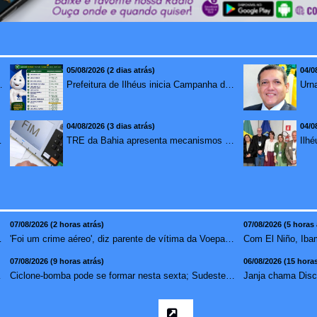
05/08/2026 (2 dias atrás)
04/0
mento para brasileiros no exterior
Prefeitura de Ilhéus inicia Campanha de Multivacinação 2026
04/08/2026 (3 dias atrás)
04/0
redução de 7,1%
TRE da Bahia apresenta mecanismos de segurança das urnas e nova ordem de votação para eleições
07/08/2026 (2 horas atrás)
07/08/2026 (5 horas 
no combate �...
'Foi um crime aéreo', diz parente de vítima da Voepass ...
07/08/2026 (9 horas atrás)
06/08/2026 (15 horas
vídeo ...
Ciclone-bomba pode se formar nesta sexta; Sudeste terá mai...