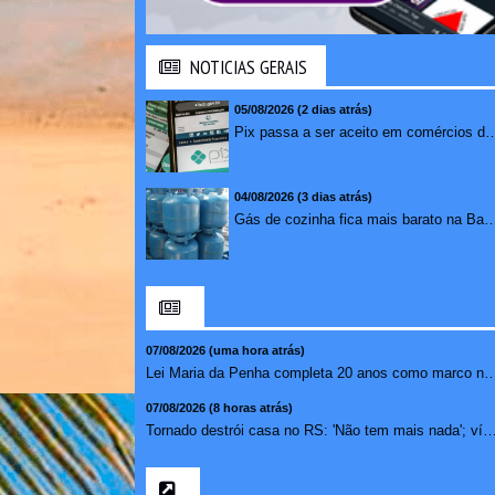
NOTICIAS GERAIS
05/08/2026 (2 dias atrás)
Pix passa a ser aceito em comércios de oito países e amplia opções de paga
04/08/2026 (3 dias atrás)
Gás de cozinha fica mais barato na Bahia após 
07/08/2026 (uma hora atrás)
Lei Maria da Penha completa 20 anos como marco 
07/08/2026 (8 horas atrás)
Tornado destrói casa no RS: 'Não tem mais nada'; 