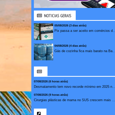
NOTICIAS GERAIS
05/08/2026 (3 dias atrás)
Pix passa a ser aceito em comércios de oito países e amplia opções de paga
04/08/2026 (4 dias atrás)
Gás de cozinha fica mais barato na Bahia após 
07/08/2026 (6 horas atrás)
Desmatamento tem novo recorde mínimo em 2025 na ma
07/08/2026 (9 horas atrás)
Cirurgias plásticas de mama no SUS crescem mais de 50% e