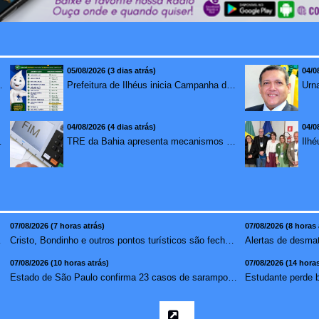
05/08/2026 (3 dias atrás)
04/0
mento para brasileiros no exterior
Prefeitura de Ilhéus inicia Campanha de Multivacinação 2026
04/08/2026 (4 dias atrás)
04/0
redução de 7,1%
TRE da Bahia apresenta mecanismos de segurança das urnas e nova ordem de votação para eleições
07/08/2026 (7 horas atrás)
07/08/2026 (8 horas 
ta atlâ...
Cristo, Bondinho e outros pontos turísticos são fechados ...
07/08/2026 (10 horas atrás)
07/08/2026 (14 horas
m ...
Estado de São Paulo confirma 23 casos de sarampo; 16 não ...