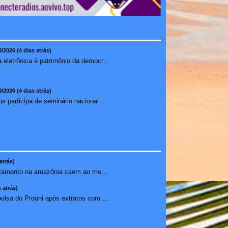
8/2026 (4 dias atrás)
Urna eletrônica é patrimônio da democracia, diz presidente do TSE
8/2026 (4 dias atrás)
Ilhéus participa de seminário nacional sobre turismo sustentável e captação de investimentos
atrás)
Alertas de desmatamento na amazônia caem ao menor patamar ...
 atrás)
Estudante perde bolsa do Prouni após extratos com apostas ...