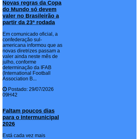
Novas regras da Copa
do Mundo só devem
valer no Brasileirão a
partir da 23ª rodada
Em comunicado oficial, a
confederação sul-
americana informou que as
novas diretrizes passam a
valer ainda neste mês de
julho, conforme
determinação da IFAB
(International Football
Association B...
Postado: 29/07/2026
09H42
Faltam poucos dias
para o Intermunicipal
2026
Está cada vez mais