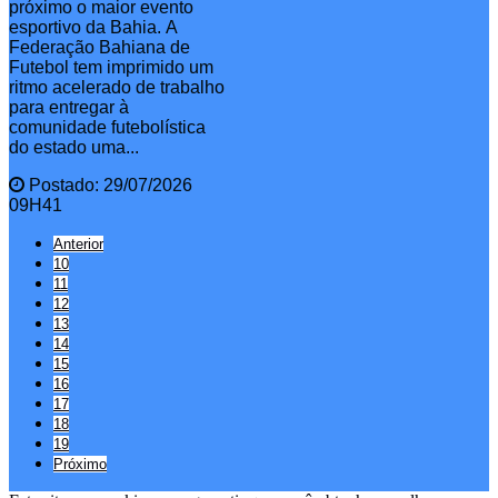
próximo o maior evento
esportivo da Bahia. A
Federação Bahiana de
Futebol tem imprimido um
ritmo acelerado de trabalho
para entregar à
comunidade futebolística
do estado uma...
Postado: 29/07/2026
09H41
Anterior
10
11
12
13
14
15
16
17
18
19
Próximo