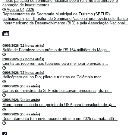
Ilhéus participa de seminário nacional sobre turismo sustentável e
captação de investimentos
Agosto 04,2026
Representantes da Secretaria Municipal de Turismo (SETUR)
participaram, em Brasília, do Seminário Nacional promovido pelo Banco
Interamericano de Desenvolvimento (BID) e pela Associação Nacional...
09/08/2026 (12 horas atrás)
Bolão de Fortaleza leva prêmio de R$ 164 milhões da Mega...
09/08/2026 (17 horas atrás)
Cientistas recorrem aos tubarões para melhorar previsão s...
09/08/2026 (17 horas atrás)
Helicóptero cai no Rio; piloto e turistas da Colômbia mor...
08/08/2026 (2 dias atrás)
Cartas de ministros do STF não buscavam pressionar, diz pr...
08/08/2026 (2 dias atrás)
Morre porco clonado em projeto da USP para transplante de �...
08/08/2026 (2 dias atrás)
Desmatamento tem novo recorde mínimo em 2025 na mata atlâ...