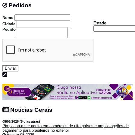
Pedidos
Pedidos
Nome
Estado
Cidade
Pedido
Enviar
Noticias Gerais
Noticias Gerais
05/08/2026 (5 dias atrás)
Pix passa a ser aceito em comércios de oito países e amplia opções de
pagamento para brasileiros no exterior
Agosto 05,2026