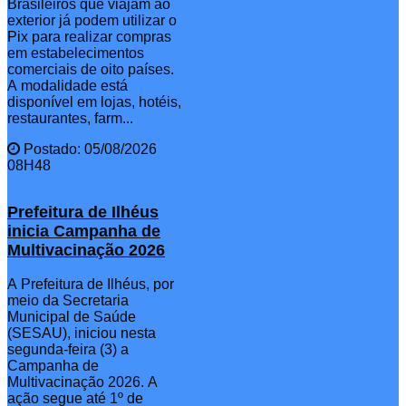
Brasileiros que viajam ao
exterior já podem utilizar o
Pix para realizar compras
em estabelecimentos
comerciais de oito países.
A modalidade está
disponível em lojas, hotéis,
restaurantes, farm...
Postado: 05/08/2026
08H48
Prefeitura de Ilhéus
inicia Campanha de
Multivacinação 2026
A Prefeitura de Ilhéus, por
meio da Secretaria
Municipal de Saúde
(SESAU), iniciou nesta
segunda-feira (3) a
Campanha de
Multivacinação 2026. A
ação segue até 1º de