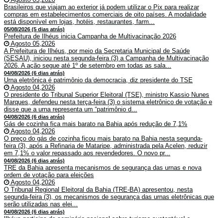
Brasileiros que viajam ao exterior já podem utilizar o Pix para realizar
compras em estabelecimentos comerciais de oito países. A modalidade
está disponível em lojas, hotéis, restaurantes, farm...
05/08/2026 (5 dias atrás)
Prefeitura de Ilhéus inicia Campanha de Multivacinação 2026
Agosto 05,2026
A Prefeitura de Ilhéus, por meio da Secretaria Municipal de Saúde
(SESAU), iniciou nesta segunda-feira (3) a Campanha de Multivacinação
2026. A ação segue até 1º de setembro em todas as sala...
04/08/2026 (6 dias atrás)
Urna eletrônica é patrimônio da democracia, diz presidente do TSE
Agosto 04,2026
O presidente do Tribunal Superior Eleitoral (TSE), ministro Kassio Nunes
Marques, defendeu nesta terça-feira (3) o sistema eletrônico de votação e
disse que a urna representa um “patrimônio d...
04/08/2026 (6 dias atrás)
Gás de cozinha fica mais barato na Bahia após redução de 7,1%
Agosto 04,2026
O preço do gás de cozinha ficou mais barato na Bahia nesta segunda-
feira (3), após a Refinaria de Mataripe, administrada pela Acelen, reduzir
em 7,1% o valor repassado aos revendedores. O novo pr...
04/08/2026 (6 dias atrás)
TRE da Bahia apresenta mecanismos de segurança das urnas e nova
ordem de votação para eleições
Agosto 04,2026
O Tribunal Regional Eleitoral da Bahia (TRE-BA) apresentou, nesta
segunda-feira (3), os mecanismos de segurança das urnas eletrônicas que
serão utilizadas nas elei...
04/08/2026 (6 dias atrás)