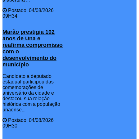
Postado: 04/08/2026
09H34
Marão prestigia 102
anos de Una e
reafirma compromisso
com o
desenvolvimento do
município
Candidato a deputado
estadual participou das
comemorações de
aniversário da cidade e
destacou sua relação
histórica com a população
unaense...
Postado: 04/08/2026
09H30