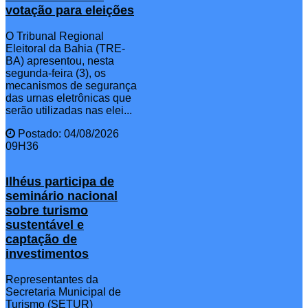
votação para eleições
O Tribunal Regional
Eleitoral da Bahia (TRE-
BA) apresentou, nesta
segunda-feira (3), os
mecanismos de segurança
das urnas eletrônicas que
serão utilizadas nas elei...
Postado: 04/08/2026
09H36
Ilhéus participa de
seminário nacional
sobre turismo
sustentável e
captação de
investimentos
Representantes da
Secretaria Municipal de
Turismo (SETUR)