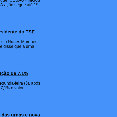
Saúde (SESAU), iniciou
 A ação segue até 1º
residente do TSE
Kassio Nunes Marques,
 e disse que a urna
dução de 7,1%
egunda-feira (3), após
 7,1% o valor
 das urnas e nova