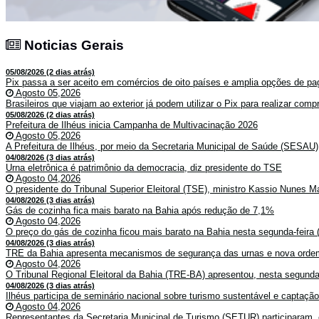
Noticias Gerais
Noticias Gerais
05/08/2026 (2 dias atrás)
Pix passa a ser aceito em comércios de oito países e amplia opções de pag
Agosto 05,2026
Brasileiros que viajam ao exterior já podem utilizar o Pix para realizar co
05/08/2026 (2 dias atrás)
Prefeitura de Ilhéus inicia Campanha de Multivacinação 2026
Agosto 05,2026
A Prefeitura de Ilhéus, por meio da Secretaria Municipal de Saúde (SESAU)
04/08/2026 (3 dias atrás)
Urna eletrônica é patrimônio da democracia, diz presidente do TSE
Agosto 04,2026
O presidente do Tribunal Superior Eleitoral (TSE), ministro Kassio Nunes Ma
04/08/2026 (3 dias atrás)
Gás de cozinha fica mais barato na Bahia após redução de 7,1%
Agosto 04,2026
O preço do gás de cozinha ficou mais barato na Bahia nesta segunda-feira (
04/08/2026 (3 dias atrás)
TRE da Bahia apresenta mecanismos de segurança das urnas e nova ordem
Agosto 04,2026
O Tribunal Regional Eleitoral da Bahia (TRE-BA) apresentou, nesta segunda-
04/08/2026 (3 dias atrás)
Ilhéus participa de seminário nacional sobre turismo sustentável e captaçã
Agosto 04,2026
Representantes da Secretaria Municipal de Turismo (SETUR) participaram, 