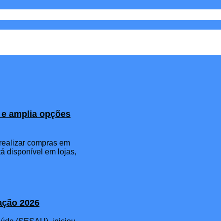
s e amplia opções
a realizar compras em
á disponível em lojas,
nação 2026