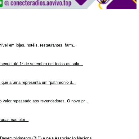
vel em lojas, hotéis, restaurantes, farm...
 segue até 1º de setembro em todas as sala...
 que a urna representa um “patrimônio d...
o valor repassado aos revendedores. O novo pr...
adas nas elei...
Desenvolvimento (BID) e pela Associação Nacional...