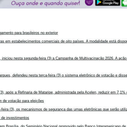
amento para brasileiros no exterior
mpras em estabelecimentos comerciais de oito países. A modalidade está disponí
, iniciou nesta segunda-feira (3) a Campanha de Multivacinação 2026. A ação
rques, defendeu nesta terça-feira (3) o sistema eletrônico de votação e disse
3), após a Refinaria de Mataripe, administrada pela Acelen, reduzir em 7,1% 
 de votação para eleições
feira (3), os mecanismos de segurança das urnas eletrônicas que serão utiliz
o de investimentos
em Brasília, do Seminário Nacional promovido pelo Banco Interamericano de 