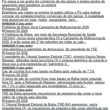
Pix passa a ser aceito em comércios de oito países e amplia opções de
pagamento para brasileiros no exterior
Agosto 05,2026
Brasileiros que viajam ao exterior já podem utilizar o Pix para realizar
compras em estabelecimentos comerciais de oito países. A modalidade
está disponível em lojas, hotéis, restaurantes, farm...
05/08/2026 (2 dias atrás)
Prefeitura de Ilhéus inicia Campanha de Multivacinação 2026
Agosto 05,2026
A Prefeitura de Ilhéus, por meio da Secretaria Municipal de Saúde
(SESAU), iniciou nesta segunda-feira (3) a Campanha de Multivacinação
2026. A ação segue até 1º de setembro em todas as sala...
04/08/2026 (3 dias atrás)
Urna eletrônica é patrimônio da democracia, diz presidente do TSE
Agosto 04,2026
O presidente do Tribunal Superior Eleitoral (TSE), ministro Kassio Nunes
Marques, defendeu nesta terça-feira (3) o sistema eletrônico de votação e
disse que a urna representa um “patrimônio d...
04/08/2026 (3 dias atrás)
Gás de cozinha fica mais barato na Bahia após redução de 7,1%
Agosto 04,2026
O preço do gás de cozinha ficou mais barato na Bahia nesta segunda-
feira (3), após a Refinaria de Mataripe, administrada pela Acelen, reduzir
em 7,1% o valor repassado aos revendedores. O novo pr...
04/08/2026 (3 dias atrás)
TRE da Bahia apresenta mecanismos de segurança das urnas e nova
ordem de votação para eleições
Agosto 04,2026
O Tribunal Regional Eleitoral da Bahia (TRE-BA) apresentou, nesta
segunda-feira (3), os mecanismos de segurança das urnas eletrônicas que