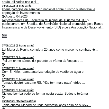
serão utilizadas nas elei...
04/08/2026 (3 dias atrás)
Ilhéus participa de seminário nacional sobre turismo sustentável e
captação de investimentos
Agosto 04,2026
Representantes da Secretaria Municipal de Turismo (SETUR)
participaram, em Brasília, do Seminário Nacional promovido pelo Banco
Interamericano de Desenvolvimento (BID) e pela Associação Nacional...
07/08/2026 (2 horas atrás)
Lei Maria da Penha completa 20 anos como marco no combate �...
07/08/2026 (2 horas atrás)
'Foi um crime aéreo', diz parente de vítima da Voepass ...
07/08/2026 (5 horas atrás)
Com El Niño, Ibama autoriza redução de vazão de água e...
07/08/2026 (8 horas atrás)
Tornado destrói casa no RS: 'Não tem mais nada'; vídeo ...
07/08/2026 (9 horas atrás)
Ciclone-bomba pode se formar nesta sexta; Sudeste terá mai...
06/08/2026 (15 horas atrás)
Janja chama Discord de 'rede horrorosa' após caso de suic�...