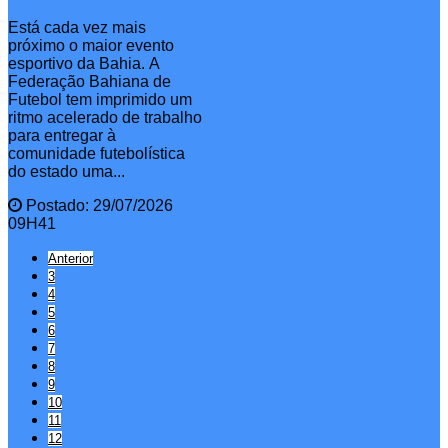
Está cada vez mais
próximo o maior evento
esportivo da Bahia. A
Federação Bahiana de
Futebol tem imprimido um
ritmo acelerado de trabalho
para entregar à
comunidade futebolística
do estado uma...
Postado: 29/07/2026
09H41
Anterior
3
4
5
6
7
8
9
10
11
12