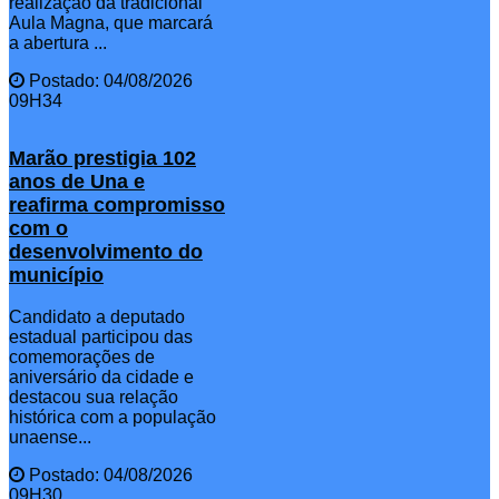
realização da tradicional
Aula Magna, que marcará
a abertura ...
Postado: 04/08/2026
09H34
Marão prestigia 102
anos de Una e
reafirma compromisso
com o
desenvolvimento do
município
Candidato a deputado
estadual participou das
comemorações de
aniversário da cidade e
destacou sua relação
histórica com a população
unaense...
Postado: 04/08/2026
09H30