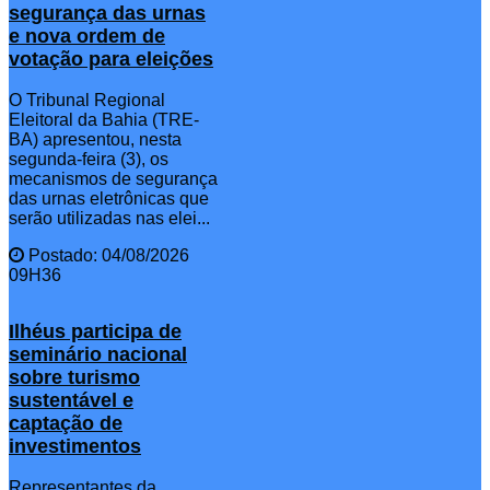
segurança das urnas
e nova ordem de
votação para eleições
O Tribunal Regional
Eleitoral da Bahia (TRE-
BA) apresentou, nesta
segunda-feira (3), os
mecanismos de segurança
das urnas eletrônicas que
serão utilizadas nas elei...
Postado: 04/08/2026
09H36
Ilhéus participa de
seminário nacional
sobre turismo
sustentável e
captação de
investimentos
Representantes da