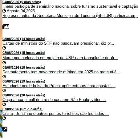
04/08/2026 (5 dias atrás)
Ilhéus participa de seminário nacional sobre turismo sustentável e captaçã
Agosto 04,2026
Representantes da Secretaria Municipal de Turismo (SETUR) participaram, 
08/08/2026 (14 horas atrás)
Cartas de ministros do STF não buscavam pressionar, diz pr...
08/08/2026 (15 horas atrás)
Morre porco clonado em projeto da USP para transplante de �...
08/08/2026 (18 horas atrás)
Desmatamento tem novo recorde mínimo em 2025 na mata atlâ...
08/08/2026 (19 horas atrás)
Estudante perde bolsa do Prouni após extratos com apostas ...
08/08/2026 (20 horas atrás)
Onça ataca pitbull dentro de casa em São Paulo; vídeo ...
07/08/2026 (um dia atrás)
Cristo, Bondinho e outros pontos turísticos são fechados ...