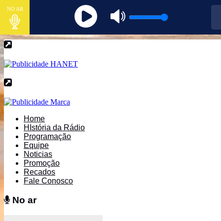
NO AR
Home
HIstória da Rádio
Programação
Equipe
Noticias
Promoção
Recados
Fale Conosco
No ar
No ar