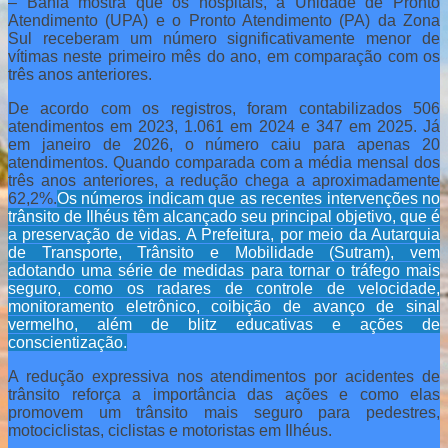
– Bahia mostra que os hospitais, a Unidade de Pronto
Atendimento (UPA) e o Pronto Atendimento (PA) da Zona
Sul receberam um número significativamente menor de
vítimas neste primeiro mês do ano, em comparação com os
três anos anteriores.
De acordo com os registros, foram contabilizados 506
atendimentos em 2023, 1.061 em 2024 e 347 em 2025. Já
em janeiro de 2026, o número caiu para apenas 20
atendimentos. Quando comparada com a média mensal dos
três anos anteriores, a redução chega a aproximadamente
62,2%.
Os números indicam que as recentes intervenções no
trânsito de Ilhéus têm alcançado seu principal objetivo, que é
a preservação de vidas. A Prefeitura, por meio da Autarquia
de Transporte, Trânsito e Mobilidade (Sutram), vem
adotando uma série de medidas para tornar o tráfego mais
seguro, como os radares de controle de velocidade,
monitoramento eletrônico, coibição de avanço de sinal
vermelho, além de blitz educativas e ações de
conscientização.
A redução expressiva nos atendimentos por acidentes de
trânsito reforça a importância das ações e como elas
promovem um trânsito mais seguro para pedestres,
motociclistas, ciclistas e motoristas em Ilhéus.