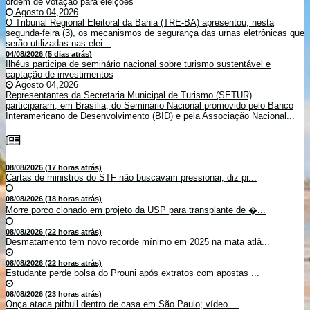
ordem de votação para eleições
Agosto 04,2026
O Tribunal Regional Eleitoral da Bahia (TRE-BA) apresentou, nesta
segunda-feira (3), os mecanismos de segurança das urnas eletrônicas que
serão utilizadas nas elei...
04/08/2026 (5 dias atrás)
Ilhéus participa de seminário nacional sobre turismo sustentável e
captação de investimentos
Agosto 04,2026
Representantes da Secretaria Municipal de Turismo (SETUR)
participaram, em Brasília, do Seminário Nacional promovido pelo Banco
Interamericano de Desenvolvimento (BID) e pela Associação Nacional...
08/08/2026 (17 horas atrás)
Cartas de ministros do STF não buscavam pressionar, diz pr...
08/08/2026 (18 horas atrás)
Morre porco clonado em projeto da USP para transplante de �...
08/08/2026 (22 horas atrás)
Desmatamento tem novo recorde mínimo em 2025 na mata atlâ...
08/08/2026 (22 horas atrás)
Estudante perde bolsa do Prouni após extratos com apostas ...
08/08/2026 (23 horas atrás)
Onça ataca pitbull dentro de casa em São Paulo; vídeo ...