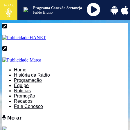
NO AR
Programa Conexão Sertaneja
Fábio Bruno
Home
HIstória da Rádio
Programação
Equipe
Noticias
Promoção
Recados
Fale Conosco
No ar
No ar