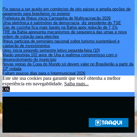
Pix passa a ser aceito em comércios de oito países e amplia opções de
pagamento para brasileiros no exterior
Prefeitura de Ilhéus inicia Campanha de Multivacinação 2026
Urna eletrônica é patrimônio da democracia, diz presidente do TSE
Gás de cozinha fica mais barato na Bahia após redução de 7,1%
TRE da Bahia apresenta mecanismos de segurança das urnas e nova
ordem de votação para eleições
Ilhéus participa de seminário nacional sobre turismo sustentável e
captação de investimentos
Uesc inicia segundo semestre letivo segunda-feira (10)
Marão prestigia 102 anos de Una e reafirma compromisso com o
desenvolvimento do município
Novas regras da Copa do Mundo só devem valer no Brasileirão a partir da
23ª rodada
Faltam poucos dias para o Intermunicipal 2026
Este site usa cookies para garantir que você obtenha a melhor
experiência em navegabilidade.
Saiba mais...
OK
Copyright © 2021 Rádio Zona Sul Fm Ilhéus WEB Ba | Todos os
Direitos Reservados