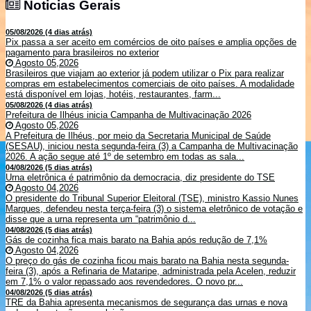
Noticias Gerais
Noticias Gerais
05/08/2026 (4 dias atrás)
Pix passa a ser aceito em comércios de oito países e amplia opções de
pagamento para brasileiros no exterior
Agosto 05,2026
Brasileiros que viajam ao exterior já podem utilizar o Pix para realizar
compras em estabelecimentos comerciais de oito países. A modalidade
está disponível em lojas, hotéis, restaurantes, farm...
05/08/2026 (4 dias atrás)
Prefeitura de Ilhéus inicia Campanha de Multivacinação 2026
Agosto 05,2026
A Prefeitura de Ilhéus, por meio da Secretaria Municipal de Saúde
(SESAU), iniciou nesta segunda-feira (3) a Campanha de Multivacinação
2026. A ação segue até 1º de setembro em todas as sala...
04/08/2026 (5 dias atrás)
Urna eletrônica é patrimônio da democracia, diz presidente do TSE
Agosto 04,2026
O presidente do Tribunal Superior Eleitoral (TSE), ministro Kassio Nunes
Marques, defendeu nesta terça-feira (3) o sistema eletrônico de votação e
disse que a urna representa um “patrimônio d...
04/08/2026 (5 dias atrás)
Gás de cozinha fica mais barato na Bahia após redução de 7,1%
Agosto 04,2026
O preço do gás de cozinha ficou mais barato na Bahia nesta segunda-
feira (3), após a Refinaria de Mataripe, administrada pela Acelen, reduzir
em 7,1% o valor repassado aos revendedores. O novo pr...
04/08/2026 (5 dias atrás)
TRE da Bahia apresenta mecanismos de segurança das urnas e nova