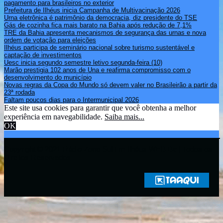
pagamento para brasileiros no exterior
Prefeitura de Ilhéus inicia Campanha de Multivacinação 2026
Urna eletrônica é patrimônio da democracia, diz presidente do TSE
Gás de cozinha fica mais barato na Bahia após redução de 7,1%
TRE da Bahia apresenta mecanismos de segurança das urnas e nova
ordem de votação para eleições
Ilhéus participa de seminário nacional sobre turismo sustentável e
captação de investimentos
Uesc inicia segundo semestre letivo segunda-feira (10)
Marão prestigia 102 anos de Una e reafirma compromisso com o
desenvolvimento do município
Novas regras da Copa do Mundo só devem valer no Brasileirão a partir da
23ª rodada
Faltam poucos dias para o Intermunicipal 2026
Este site usa cookies para garantir que você obtenha a melhor
experiência em navegabilidade.
Saiba mais...
OK
Copyright © 2021 Rádio Zona Sul Fm Ilhéus WEB Ba | Todos os
Direitos Reservados