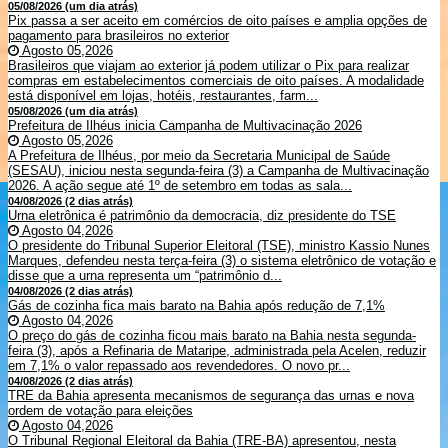
05/08/2026 (um dia atrás)
Pix passa a ser aceito em comércios de oito países e amplia opções de
pagamento para brasileiros no exterior
Agosto 05,2026
Brasileiros que viajam ao exterior já podem utilizar o Pix para realizar
compras em estabelecimentos comerciais de oito países. A modalidade
está disponível em lojas, hotéis, restaurantes, farm...
05/08/2026 (um dia atrás)
Prefeitura de Ilhéus inicia Campanha de Multivacinação 2026
Agosto 05,2026
A Prefeitura de Ilhéus, por meio da Secretaria Municipal de Saúde
(SESAU), iniciou nesta segunda-feira (3) a Campanha de Multivacinação
2026. A ação segue até 1º de setembro em todas as sala...
04/08/2026 (2 dias atrás)
Urna eletrônica é patrimônio da democracia, diz presidente do TSE
Agosto 04,2026
O presidente do Tribunal Superior Eleitoral (TSE), ministro Kassio Nunes
Marques, defendeu nesta terça-feira (3) o sistema eletrônico de votação e
disse que a urna representa um “patrimônio d...
04/08/2026 (2 dias atrás)
Gás de cozinha fica mais barato na Bahia após redução de 7,1%
Agosto 04,2026
O preço do gás de cozinha ficou mais barato na Bahia nesta segunda-
feira (3), após a Refinaria de Mataripe, administrada pela Acelen, reduzir
em 7,1% o valor repassado aos revendedores. O novo pr...
04/08/2026 (2 dias atrás)
TRE da Bahia apresenta mecanismos de segurança das urnas e nova
ordem de votação para eleições
Agosto 04,2026
O Tribunal Regional Eleitoral da Bahia (TRE-BA) apresentou, nesta