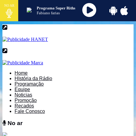
NO AR
Programa Super Riths
Fabiano farias
Home
HIstória da Rádio
Programação
Equipe
Noticias
Promoção
Recados
Fale Conosco
No ar
No ar