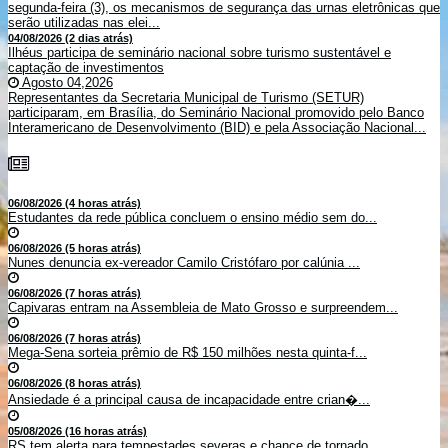
segunda-feira (3), os mecanismos de segurança das urnas eletrônicas que
serão utilizadas nas elei...
04/08/2026 (2 dias atrás)
Ilhéus participa de seminário nacional sobre turismo sustentável e
captação de investimentos
Agosto 04,2026
Representantes da Secretaria Municipal de Turismo (SETUR)
participaram, em Brasília, do Seminário Nacional promovido pelo Banco
Interamericano de Desenvolvimento (BID) e pela Associação Nacional...
06/08/2026 (4 horas atrás)
Estudantes da rede pública concluem o ensino médio sem do...
06/08/2026 (5 horas atrás)
Nunes denuncia ex-vereador Camilo Cristófaro por calúnia ...
06/08/2026 (7 horas atrás)
Capivaras entram na Assembleia de Mato Grosso e surpreendem...
06/08/2026 (7 horas atrás)
Mega-Sena sorteia prêmio de R$ 150 milhões nesta quinta-f...
06/08/2026 (8 horas atrás)
Ansiedade é a principal causa de incapacidade entre crian�...
05/08/2026 (16 horas atrás)
RS tem alerta para tempestades severas e chance de tornado ...