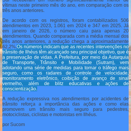
vítimas neste primeiro mês do ano, em comparação com os
três anos anteriores.
De acordo com os registros, foram contabilizados 506
atendimentos em 2023, 1.061 em 2024 e 347 em 2025. Já
em janeiro de 2026, o número caiu para apenas 20
atendimentos. Quando comparada com a média mensal dos
três anos anteriores, a redução chega a aproximadamente
62,2%.
Os números indicam que as recentes intervenções no
trânsito de Ilhéus têm alcançado seu principal objetivo, que é
a preservação de vidas. A Prefeitura, por meio da Autarquia
de Transporte, Trânsito e Mobilidade (Sutram), vem
adotando uma série de medidas para tornar o tráfego mais
seguro, como os radares de controle de velocidade,
monitoramento eletrônico, coibição de avanço de sinal
vermelho, além de blitz educativas e ações de
conscientização.
A redução expressiva nos atendimentos por acidentes de
trânsito reforça a importância das ações e como elas
promovem um trânsito mais seguro para pedestres,
motociclistas, ciclistas e motoristas em Ilhéus.
por Sucom