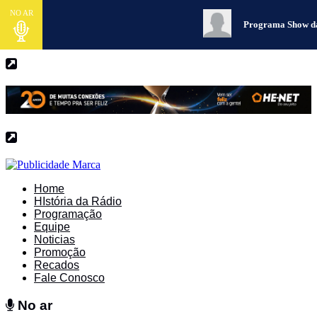
NO AR
Programa Show d
Home
HIstória da Rádio
Programação
Equipe
Noticias
Promoção
Recados
Fale Conosco
No ar
No ar