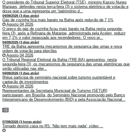
O presidente do Tribunal Superior Eleitoral (TSE), ministro Kassio Nunes
Marques, defendeu nesta terça-feira (3) o sistema eletrônico de votação e
disse que a urna representa um “patrimônio d...
04/08/2026 (3 dias atrás)
Gás de cozinha fica mais barato na Bahia após redução de 7,1%
Agosto 04,2026
O preço do gás de cozinha ficou mais barato na Bahia nesta segunda-
feira (3), após a Refinaria de Mataripe, administrada pela Acelen, reduzir
em 7,1% o valor repassado aos revendedores. O novo pr...
04/08/2026 (3 dias atrás)
TRE da Bahia apresenta mecanismos de segurança das urnas e nova
ordem de votação para eleições
Agosto 04,2026
O Tribunal Regional Eleitoral da Bahia (TRE-BA) apresentou, nesta
segunda-feira (3), os mecanismos de segurança das urnas eletrônicas que
serão utilizadas nas elei...
04/08/2026 (3 dias atrás)
Ilhéus participa de seminário nacional sobre turismo sustentável e
captação de investimentos
Agosto 04,2026
Representantes da Secretaria Municipal de Turismo (SETUR)
participaram, em Brasília, do Seminário Nacional promovido pelo Banco
Interamericano de Desenvolvimento (BID) e pela Associação Nacional...
07/08/2026 (3 horas atrás)
Tornado destrói casa no RS: 'Não tem mais nada'; vídeo ...