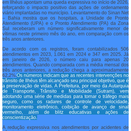
em Ilhéus apontam uma queda expressiva no início de 2026,
reforçando o impacto positivo das ações de ordenamento
viário implantadas no município. Levantamento do Sinan Net
– Bahia mostra que os hospitais, a Unidade de Pronto
Atendimento (UPA) e o Pronto Atendimento (PA) da Zona
Sul receberam um número significativamente menor de
vítimas neste primeiro mês do ano, em comparação com os
três anos anteriores.
De acordo com os registros, foram contabilizados 506
atendimentos em 2023, 1.061 em 2024 e 347 em 2025. Já
em janeiro de 2026, o número caiu para apenas 20
atendimentos. Quando comparada com a média mensal dos
três anos anteriores, a redução chega a aproximadamente
62,2%.
Os números indicam que as recentes intervenções no
trânsito de Ilhéus têm alcançado seu principal objetivo, que é
a preservação de vidas. A Prefeitura, por meio da Autarquia
de Transporte, Trânsito e Mobilidade (Sutram), vem
adotando uma série de medidas para tornar o tráfego mais
seguro, como os radares de controle de velocidade,
monitoramento eletrônico, coibição de avanço de sinal
vermelho, além de blitz educativas e ações de
conscientização.
A redução expressiva nos atendimentos por acidentes de