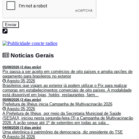
Enviar
Noticias Gerais
Noticias Gerais
05/08/2026 (2 dias atrás)
Pix passa a ser aceito em comércios de oito países e amplia opções de
pagamento para brasileiros no exterior
Agosto 05,2026
Brasileiros que viajam ao exterior já podem utilizar o Pix para realizar
compras em estabelecimentos comerciais de oito países. A modalidade
está disponível em lojas, hotéis, restaurantes, farm...
05/08/2026 (2 dias atrás)
Prefeitura de Ilhéus inicia Campanha de Multivacinação 2026
Agosto 05,2026
A Prefeitura de Ilhéus, por meio da Secretaria Municipal de Saúde
(SESAU), iniciou nesta segunda-feira (3) a Campanha de Multivacinação
2026. A ação segue até 1º de setembro em todas as sala...
04/08/2026 (3 dias atrás)
Urna eletrônica é patrimônio da democracia, diz presidente do TSE
Agosto 04,2026