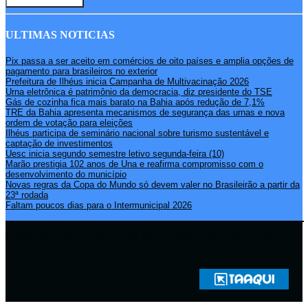
ULTIMAS NOTICIAS
Pix passa a ser aceito em comércios de oito países e amplia opções de
pagamento para brasileiros no exterior
Prefeitura de Ilhéus inicia Campanha de Multivacinação 2026
Urna eletrônica é patrimônio da democracia, diz presidente do TSE
Gás de cozinha fica mais barato na Bahia após redução de 7,1%
TRE da Bahia apresenta mecanismos de segurança das urnas e nova
ordem de votação para eleições
Ilhéus participa de seminário nacional sobre turismo sustentável e
captação de investimentos
Uesc inicia segundo semestre letivo segunda-feira (10)
Marão prestigia 102 anos de Una e reafirma compromisso com o
desenvolvimento do município
Novas regras da Copa do Mundo só devem valer no Brasileirão a partir da
23ª rodada
Faltam poucos dias para o Intermunicipal 2026
Copyright © 2021 Rádio Zona Sul Fm Ilhéus WEB Ba | Todos os
Direitos Reservados