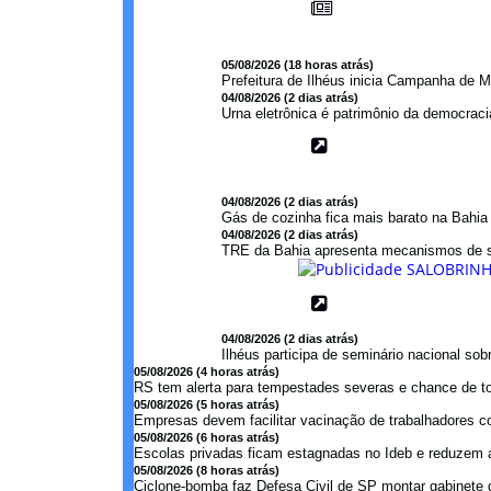
05/08/2026 (18 horas atrás)
Prefeitura de Ilhéus inicia Campanha de M
04/08/2026 (2 dias atrás)
Urna eletrônica é patrimônio da democraci
04/08/2026 (2 dias atrás)
Gás de cozinha fica mais barato na Bahi
04/08/2026 (2 dias atrás)
TRE da Bahia apresenta mecanismos de s
04/08/2026 (2 dias atrás)
Ilhéus participa de seminário nacional so
05/08/2026 (4 horas atrás)
RS tem alerta para tempestades severas e chance de to
05/08/2026 (5 horas atrás)
Empresas devem facilitar vacinação de trabalhadores con
05/08/2026 (6 horas atrás)
Escolas privadas ficam estagnadas no Ideb e reduzem a
05/08/2026 (8 horas atrás)
Ciclone-bomba faz Defesa Civil de SP montar gabinete de