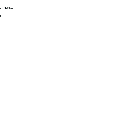
cimen...
...