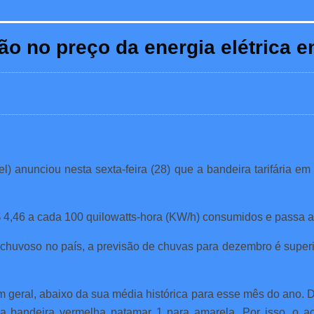
ão no preço da energia elétrica
el) anunciou nesta sexta-feira (28) que a bandeira tarifária 
$ 4,46 a cada 100 quilowatts-hora (KW/h) consumidos e passa 
 chuvoso no país, a previsão de chuvas para dezembro é supe
m geral, abaixo da sua média histórica para esse mês do ano.
da bandeira vermelha patamar 1 para amarela. Por isso, o a