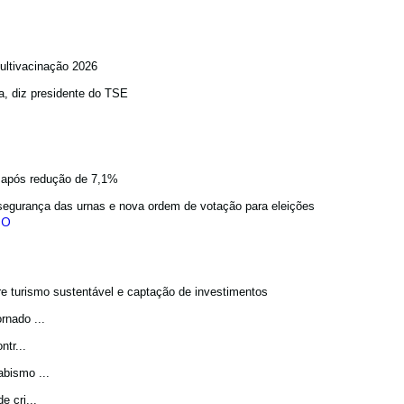
ultivacinação 2026
a, diz presidente do TSE
a após redução de 7,1%
egurança das urnas e nova ordem de votação para eleições
bre turismo sustentável e captação de investimentos
rnado ...
tr...
bismo ...
 cri...