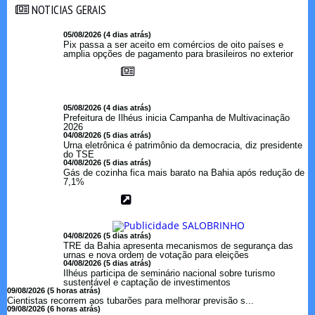
NOTICIAS GERAIS
NOTICIAS GERAIS
05/08/2026 (4 dias atrás)
Pix passa a ser aceito em comércios de oito países e
amplia opções de pagamento para brasileiros no exterior
05/08/2026 (4 dias atrás)
Prefeitura de Ilhéus inicia Campanha de Multivacinação
2026
04/08/2026 (5 dias atrás)
Urna eletrônica é patrimônio da democracia, diz presidente
do TSE
04/08/2026 (5 dias atrás)
Gás de cozinha fica mais barato na Bahia após redução de
7,1%
04/08/2026 (5 dias atrás)
TRE da Bahia apresenta mecanismos de segurança das
urnas e nova ordem de votação para eleições
04/08/2026 (5 dias atrás)
Ilhéus participa de seminário nacional sobre turismo
sustentável e captação de investimentos
09/08/2026 (5 horas atrás)
Cientistas recorrem aos tubarões para melhorar previsão s...
09/08/2026 (6 horas atrás)