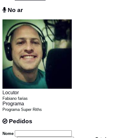
No ar
No ar
Locutor
Fabiano farias
Programa
Programa Super Riths
Pedidos
Pedidos
Nome