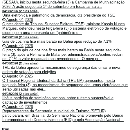
(SESAU), iniciou nesta segunda-feira (3) a Campanha de Multivacinação
2026. A ação segue até 1º de setembro em todas as sala...
04/08/2026 (2 dias atrás)
Urna eletrônica é patrimônio da democracia, diz presidente do TSE
Agosto 04,2026
O presidente do Tribunal Superior Eleitoral (TSE), ministro Kassio Nunes
Marques, defendeu nesta terça-feira (3) o sistema eletrônico de votação e
disse que a urna representa um “patrimônio d...
04/08/2026 (2 dias atrás)
Gás de cozinha fica mais barato na Bahia após redução de 7,1%
Agosto 04,2026
O preço do gás de cozinha ficou mais barato na Bahia nesta segunda-
feira (3), após a Refinaria de Mataripe, administrada pela Acelen, reduzir
em 7,1% o valor repassado aos revendedores. O novo pr...
04/08/2026 (2 dias atrás)
TRE da Bahia apresenta mecanismos de segurança das urnas e nova
ordem de votação para eleições
Agosto 04,2026
O Tribunal Regional Eleitoral da Bahia (TRE-BA) apresentou, nesta
segunda-feira (3), os mecanismos de segurança das urnas eletrônicas que
serão utilizadas nas elei...
04/08/2026 (2 dias atrás)
Ilhéus participa de seminário nacional sobre turismo sustentável e
captação de investimentos
Agosto 04,2026
Representantes da Secretaria Municipal de Turismo (SETUR)
participaram, em Brasília, do Seminário Nacional promovido pelo Banco
Interamericano de Desenvolvimento (BID) e pela Associação Nacional...