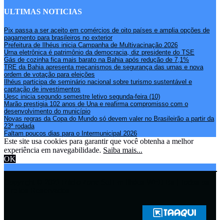
ULTIMAS NOTICIAS
Pix passa a ser aceito em comércios de oito países e amplia opções de
pagamento para brasileiros no exterior
Prefeitura de Ilhéus inicia Campanha de Multivacinação 2026
Urna eletrônica é patrimônio da democracia, diz presidente do TSE
Gás de cozinha fica mais barato na Bahia após redução de 7,1%
TRE da Bahia apresenta mecanismos de segurança das urnas e nova
ordem de votação para eleições
Ilhéus participa de seminário nacional sobre turismo sustentável e
captação de investimentos
Uesc inicia segundo semestre letivo segunda-feira (10)
Marão prestigia 102 anos de Una e reafirma compromisso com o
desenvolvimento do município
Novas regras da Copa do Mundo só devem valer no Brasileirão a partir da
23ª rodada
Faltam poucos dias para o Intermunicipal 2026
Este site usa cookies para garantir que você obtenha a melhor
experiência em navegabilidade.
Saiba mais...
OK
Copyright © 2021 Rádio Zona Sul Fm Ilhéus WEB Ba | Todos os
Direitos Reservados