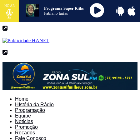
NO AR
Programa Super Riths
Fabiano farias
Home
HIstória da Rádio
Programação
Equipe
Noticias
Promoção
Recados
Fale Conosco